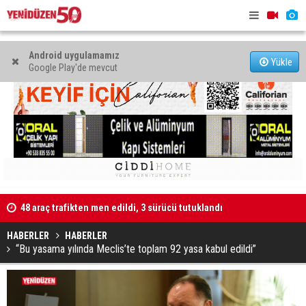
Android uygulamamız
Yükle
Google Play'de mevcut
ıktı”
48 araç trafikten men edildi, 3 sürücü tutuklandı
Kaldırıma 
HABERLER
HABERLER
“Bu yasama yılında Meclis’te toplam 92 yasa kabul edildi”