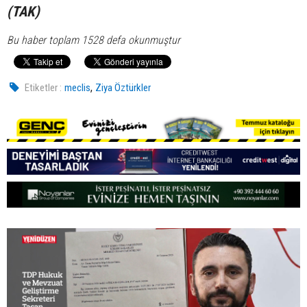
(TAK)
Bu haber toplam 1528 defa okunmuştur
,
Etiketler :
meclis
Ziya Öztürkler