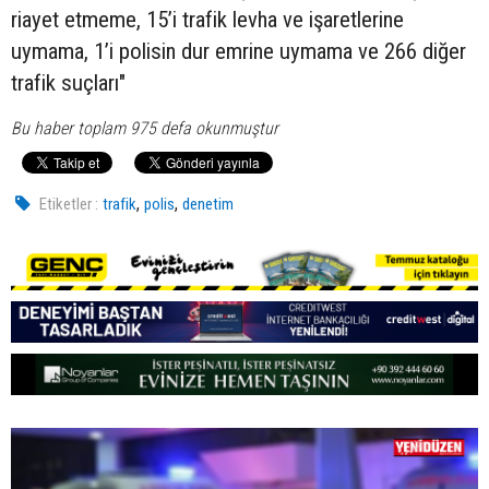
riayet etmeme, 15’i trafik levha ve işaretlerine
uymama, 1’i polisin dur emrine uymama ve 266 diğer
trafik suçları"
Bu haber toplam 975 defa okunmuştur
,
,
Etiketler :
trafik
polis
denetim