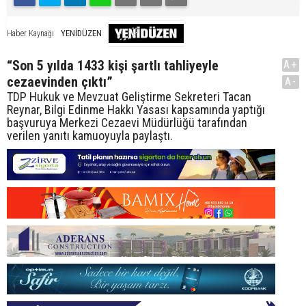
YENİDÜZEN
Haber Kaynağı
“Son 5 yılda 1433 kişi şartlı tahliyeyle
A+
cezaevinden çıktı”
A-
TDP Hukuk ve Mevzuat Geliştirme Sekreteri Tacan
Reynar, Bilgi Edinme Hakkı Yasası kapsamında yaptığı
başvuruya Merkezi Cezaevi Müdürlüğü tarafından
verilen yanıtı kamuoyuyla paylaştı.