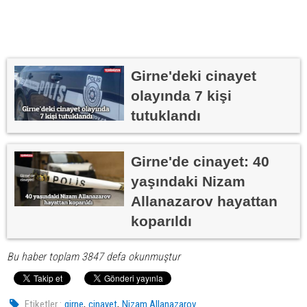
Girne'deki cinayet
olayında 7 kişi
tutuklandı
Girne'de cinayet: 40
yaşındaki Nizam
Allanazarov hayattan
koparıldı
Bu haber toplam 3847 defa okunmuştur
,
,
Etiketler :
girne
cinayet
Nizam Allanazarov