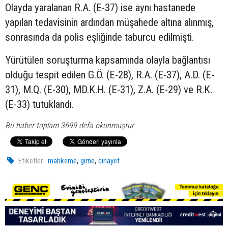
Olayda yaralanan R.A. (E-37) ise aynı hastanede
yapılan tedavisinin ardından müşahede altına alınmış,
sonrasında da polis eşliğinde taburcu edilmişti.
Yürütülen soruşturma kapsamında olayla bağlantısı
olduğu tespit edilen G.Ö. (E-28), R.A. (E-37), A.D. (E-
31), M.Q. (E-30), MD.K.H. (E-31), Z.A. (E-29) ve R.K.
(E-33) tutuklandı.
Bu haber toplam 3699 defa okunmuştur
,
,
Etiketler :
mahkeme
girne
cinayet