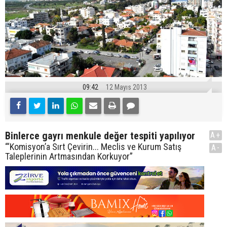
09:42
12 Mayıs 2013
Binlerce gayrı menkule değer tespiti yapılıyor
A+
“‘Komisyon’a Sırt Çevirin... Meclis ve Kurum Satış
A-
Taleplerinin Artmasından Korkuyor”