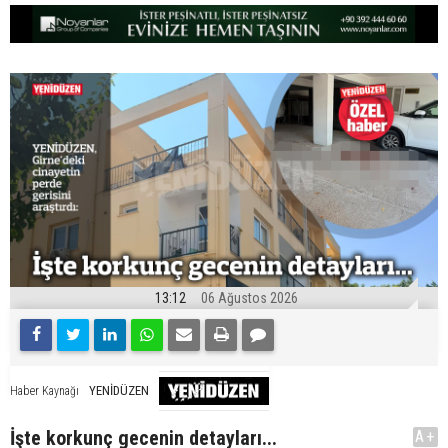
13:12
06 Ağustos 2026
YENİDÜZEN
Haber Kaynağı
İşte korkunç gecenin detayları...
A+