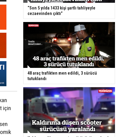
“Son 5 yılda 1433 kişi şartlı tahliyeyle
cezaevinden çıktı”
48 araç trafikten men edildi, 3 sürücü
tutuklandı
kan
t için
rsen
nomik