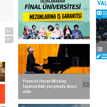
A+
A-
Piyanist Hasan Minalay,
Kıbrıs’
İspanya'daki yarışmada ikinci
Paradi
oldu
atacak