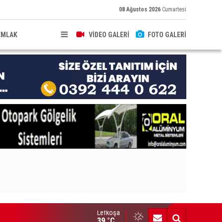
08 Ağustos 2026
Cumartesi
EMLAK
VİDEO GALERİ
FOTO GALERİ
Lefkoşa
ldırıma düşen scooter sürücüsü yaralandı
39 °C