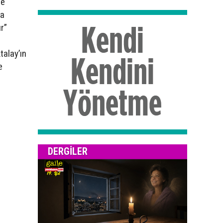
de
ma
r”
talay’ın
e
DERGILER