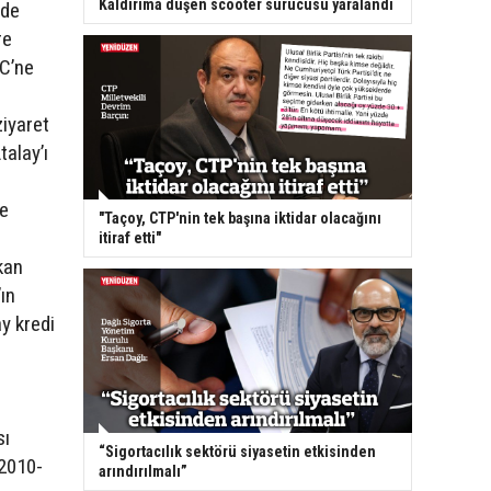
Kaldırıma düşen scooter sürücüsü yaralandı
nde
re
TC’ne
iyaret
alay’ı
re
"Taçoy, CTP'nin tek başına iktidar olacağını
itiraf etti"
kan
ın
y kredi
sı
“Sigortacılık sektörü siyasetin etkisinden
 2010-
arındırılmalı”