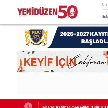
Ana 
HAB
48 araç trafikten men edildi, 3 sürücü 