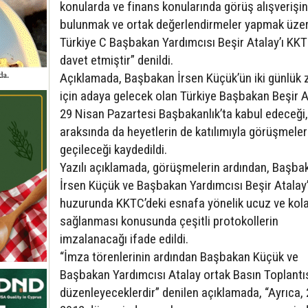
konularda ve finans konularında görüş alışverişi
bulunmak ve ortak değerlendirmeler yapmak üze
Türkiye C Başbakan Yardımcısı Beşir Atalay’ı KK
davet etmiştir” denildi.
Açıklamada, Başbakan İrsen Küçük’ün iki günlük z
için adaya gelecek olan Türkiye Başbakan Beşir At
29 Nisan Pazartesi Başbakanlık’ta kabul edeceği,
araksında da heyetlerin de katılımıyla görüşmele
geçileceği kaydedildi.
Yazılı açıklamada, görüşmelerin ardından, Başba
İrsen Küçük ve Başbakan Yardımcısı Beşir Atalay’
huzurunda KKTC’deki esnafa yönelik ucuz ve kola
sağlanması konusunda çeşitli protokollerin
imzalanacağı ifade edildi.
“İmza törenlerinin ardından Başbakan Küçük ve
Başbakan Yardımcısı Atalay ortak Basın Toplantı
düzenleyeceklerdir” denilen açıklamada, “Ayrıca,