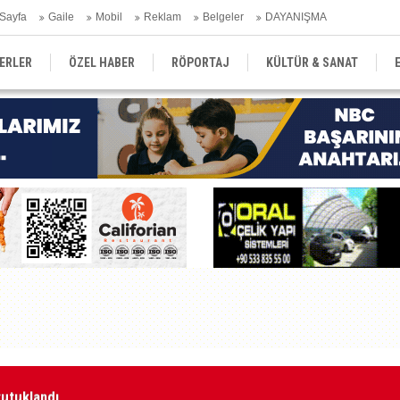
Sayfa
Gaile
Mobil
Reklam
Belgeler
DAYANIŞMA
ERLER
ÖZEL HABER
RÖPORTAJ
KÜLTÜR & SANAT
EĞİTİM
YEREL YÖNETİM
DERGİLER
SEKTÖR
tutuklandı
Ka