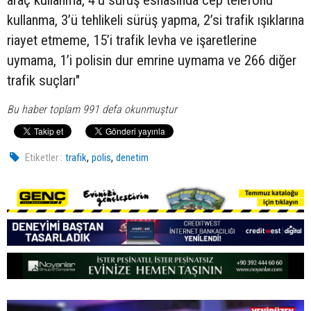
araç kullanma, 4’ü sürüş esnasında cep telefonu
kullanma, 3’ü tehlikeli sürüş yapma, 2’si trafik ışıklarına
riayet etmeme, 15’i trafik levha ve işaretlerine
uymama, 1’i polisin dur emrine uymama ve 266 diğer
trafik suçları"
Bu haber toplam 991 defa okunmuştur
,
,
Etiketler :
trafik
polis
denetim