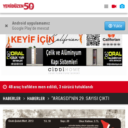
Android uygulamamız
Yükle
Google Play'de mevcut
Kaldırıma düşen scooter sürücüsü yaralandı
"Taçoy, CTP
“ARGASDİ”NİN 29. SAYISI ÇIKTI
HABERLER
HABERLER