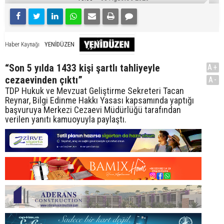
YENİDÜZEN
Haber Kaynağı
“Son 5 yılda 1433 kişi şartlı tahliyeyle
A+
cezaevinden çıktı”
A-
TDP Hukuk ve Mevzuat Geliştirme Sekreteri Tacan
Reynar, Bilgi Edinme Hakkı Yasası kapsamında yaptığı
başvuruya Merkezi Cezaevi Müdürlüğü tarafından
verilen yanıtı kamuoyuyla paylaştı.