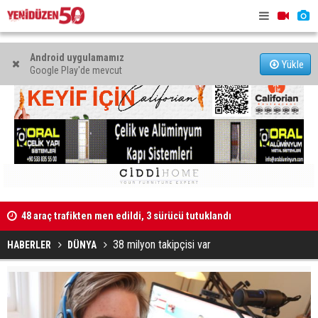
Android uygulamamız
Yükle
Google Play'de mevcut
48 araç trafikten men edildi, 3 sürücü tutuklandı
"Taçoy, CTP
Kaldırıma düşen scooter sürücüsü yaralandı
38 milyon takipçisi var
HABERLER
DÜNYA