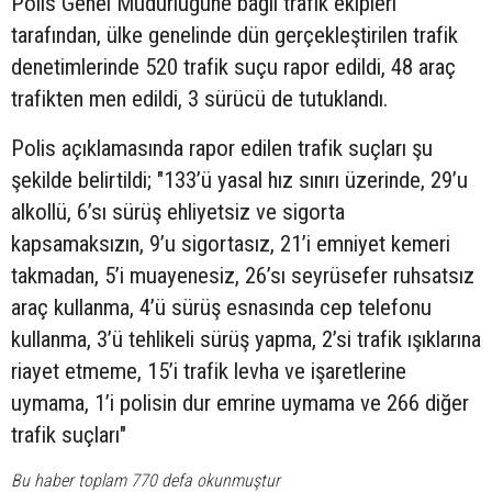
Polis Genel Müdürlüğüne bağlı trafik ekipleri
tarafından, ülke genelinde dün gerçekleştirilen trafik
denetimlerinde 520 trafik suçu rapor edildi, 48 araç
trafikten men edildi, 3 sürücü de tutuklandı.
Polis açıklamasında rapor edilen trafik suçları şu
şekilde belirtildi; "133’ü yasal hız sınırı üzerinde, 29’u
alkollü, 6’sı sürüş ehliyetsiz ve sigorta
kapsamaksızın, 9’u sigortasız, 21’i emniyet kemeri
takmadan, 5’i muayenesiz, 26’sı seyrüsefer ruhsatsız
araç kullanma, 4’ü sürüş esnasında cep telefonu
kullanma, 3’ü tehlikeli sürüş yapma, 2’si trafik ışıklarına
riayet etmeme, 15’i trafik levha ve işaretlerine
uymama, 1’i polisin dur emrine uymama ve 266 diğer
trafik suçları"
Bu haber toplam 770 defa okunmuştur