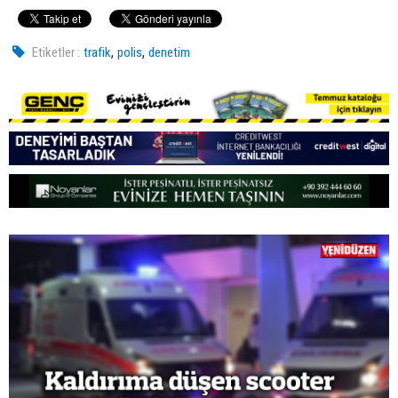
,
,
Etiketler :
trafik
polis
denetim