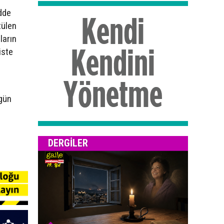
dde
tülen
ların
iste
gün
DERGILER