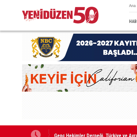
Ana 
HAB
Genç Hekimler Derneği, Türkiye ve Avru