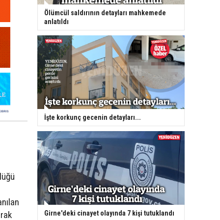
Ölümcül saldırının detayları mahkemede
anlatıldı
İşte korkunç gecenin detayları...
lüğü
a
anılan
Girne'deki cinayet olayında 7 kişi tutuklandı
arak