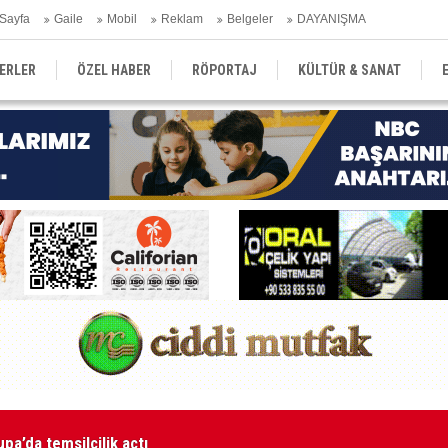
Sayfa
Gaile
Mobil
Reklam
Belgeler
DAYANIŞMA
ERLER
ÖZEL HABER
RÖPORTAJ
KÜLTÜR & SANAT
EĞİTİM
YEREL YÖNETİM
DERGİLER
SEKTÖR
pa’da temsilcilik açtı
34