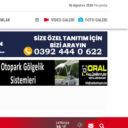
06 Ağustos 2026
Perşembe
EMLAK
VİDEO GALERİ
FOTO GALERİ
Lefkoşa
'üncü Devlet Fotoğraf Yarışması sergisi 19 Ağustos’ta açılacak
39 °C