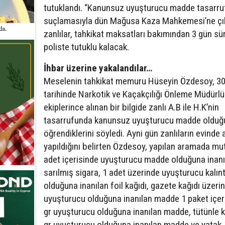
tutuklandı. “Kanunsuz uyuşturucu madde tasarru
suçlamasıyla dün Mağusa Kaza Mahkemesi’ne çık
zanlılar, tahkikat maksatları bakımından 3 gün sü
poliste tutuklu kalacak.
İhbar üzerine yakalandılar…
Meselenin tahkikat memuru Hüseyin Özdesoy, 30 
tarihinde Narkotik ve Kaçakçılığı Önleme Müdürl
ekiplerince alınan bir bilgide zanlı A.B ile H.K’nin
tasarrufunda kanunsuz uyuşturucu madde olduğ
öğrendiklerini söyledi. Ayni gün zanlıların evinde
yapıldığını belirten Özdesoy, yapılan aramada mu
adet içerisinde uyuşturucu madde olduğuna inanıl
sarılmış sigara, 1 adet üzerinde uyuşturucu kalınt
olduğuna inanılan foil kağıdı, gazete kağıdı üzeri
uyuşturucu olduğuna inanılan madde 1 paket içer
gr uyuşturucu olduğuna inanılan madde, tütünle k
gr uyuşturucu olduğuna inanılan madde ve yatak