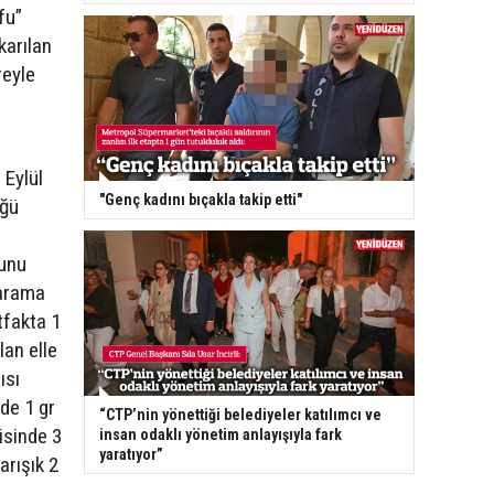
fu”
arılan
reyle
Eylül
"Genç kadını bıçakla takip etti"
üğü
unu
 arama
tfakta 1
an elle
ısı
nde 1 gr
“CTP’nin yönettiği belediyeler katılımcı ve
isinde 3
insan odaklı yönetim anlayışıyla fark
yaratıyor”
arışık 2