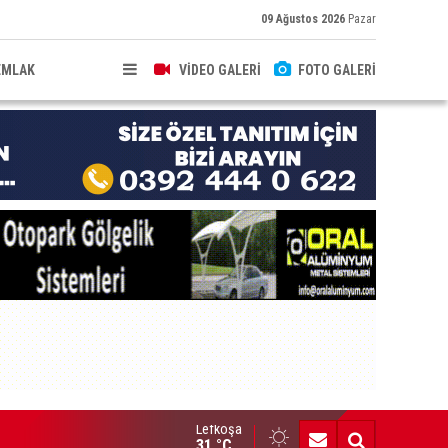
09 Ağustos 2026
Pazar
EMLAK
VİDEO GALERİ
FOTO GALERİ
Lefkoşa
 araç trafikten men edildi, 3 sürücü tutuklandı
31 °C