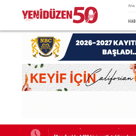
Ana 
HAB
“Son 5 yılda 1433 kişi şartlı tahliyeyle 