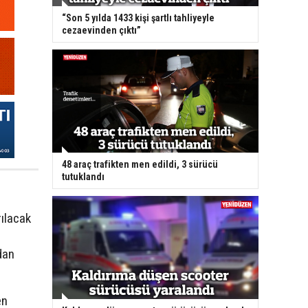
“Son 5 yılda 1433 kişi şartlı tahliyeyle
cezaevinden çıktı”
48 araç trafikten men edildi, 3 sürücü
tutuklandı
ılacak
dan
en