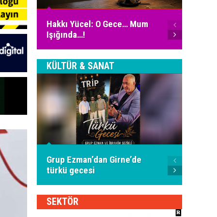
Ali Fu
Hakkı Yücel: O Gece… Mum
İnter
Işığında…!
Bugün
KÜLTÜR & SANAT
Piyani
Grup Ezman’dan Girne’de
İspany
türkü gecesi
oldu
SEKTÖR