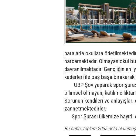
paralarla okullara ödetilmektedi
harcamaktadır. Olmayan okul büt
davranılmaktadır. Gençliğin en i
kaderleri ile baş başa bırakarak 
UBP Şov yaparak spor şurası top
bilimsel olmayan, katılımcılıkt
Sorunun kendileri ve anlayışlar
zannetmektedirler.
Spor Şurası ülkemize hayırlı ols
Bu haber toplam 2055 defa okunmuş