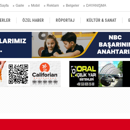
Sayfa
Gaile
Mobil
Reklam
Belgeler
DAYANIŞMA
ERLER
ÖZEL HABER
RÖPORTAJ
KÜLTÜR & SANAT
EĞİTİM
YEREL YÖNETİM
DERGİLER
SEKTÖR
Pi