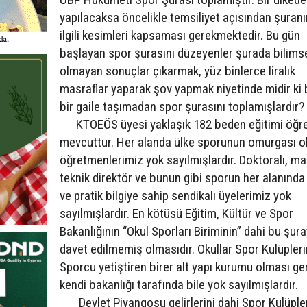
yapılacaksa öncelikle temsiliyet açısından şuran
ilgili kesimleri kapsaması gerekmektedir. Bu gün
başlayan spor şurasını düzeyenler şurada bilims
olmayan sonuçlar çıkarmak, yüz binlerce liralık
masraflar yaparak şov yapmak niyetinde midir ki 
bir gaile taşımadan spor şurasını toplamışlardır?
KTOEÖS üyesi yaklaşık 182 beden eğitimi öğr
mevcuttur. Her alanda ülke sporunun omurgası o
öğretmenlerimiz yok sayılmışlardır. Doktoralı, mas
teknik direktör ve bunun gibi sporun her alanında
ve pratik bilgiye sahip sendikalı üyelerimiz yok
sayılmışlardır. En kötüsü Eğitim, Kültür ve Spor
Bakanlığının “Okul Sporları Biriminin” dahi bu şur
davet edilmemiş olmasıdır. Okullar Spor Kulüpler
Sporcu yetiştiren birer alt yapı kurumu olması ge
kendi bakanlığı tarafında bile yok sayılmışlardır.
Devlet Piyangosu gelirlerini dahi Spor Kulüple