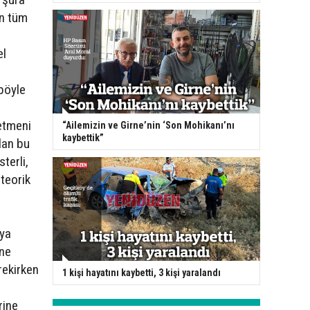
ın tüm
el
böyle
etmeni
“Ailemizin ve Girne’nin ‘Son Mohikanı’nı
kaybettik”
lan bu
terli,
 teorik
aya
ine
rekirken
1 kişi hayatını kaybetti, 3 kişi yaralandı
rine