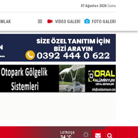
07 Ağustos 2026
Cuma
EMLAK
VİDEO GALERİ
FOTO GALERİ
Lefkoşa
yanist Hasan Minalay, İspanya'daki yarışmada ikinci oldu
34 °C