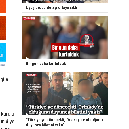
Uyuşturucu detayı ortaya çıktı
Bir gün daha kurtulduk
ugün
 kurulu
"Türkiye'ye dönecekti, Ortaköy'de olduğunu
ün diye
duyunca biletini yaktı"
 şura