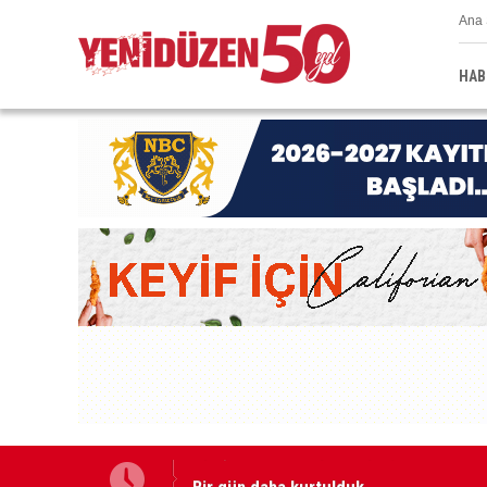
Ana 
HAB
Bir gün daha kurtulduk