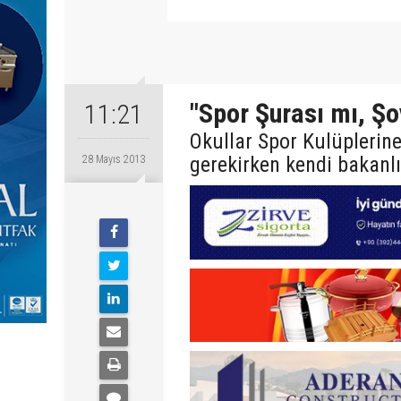
"Spor Şurası mı, Ş
11:21
Okullar Spor Kulüplerine
gerekirken kendi bakanlığ
28 Mayıs 2013