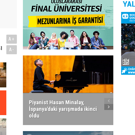
A+
ı
A-
Piyanist Hasan Minalay,
Kıbrıs’
İspanya'daki yarışmada ikinci
Paradi
oldu
atacak