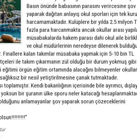
Basın önünde babasının parasını verircesine şov
yaparak dağıtan anlayış okul sporları için tek kur
harcamamaktadır. Kulüplere bir yılda 2.5 milyon 
fazla para harcanmakta ancak okullar arası yapıl
müsabakalarda hakem parası dahi okul aile birlikl
ve okul müdürlerinin neredeyse dilenerek bulduğ
r. Finallere kalan takımlar müsabaka yapmak için 5-10 bin TL
çeleri ile takım çıkarmanın zül olduğu bir durum yokmuş gibi
yi eğitimi örgün eğitim ortamında alacağını bilmeyenler okullar
sağlıksız bir nesil yetiştirilmesine çanak tutmaktadır.
lamıştır. Kendi bakanlığının içerisinde bile ayrımcı, dışlay
an yoksun bir şuranın ülke sporu neler katacağı hesaplanmakta
ı olduğunu anlamayanlar şov yaparak sorun çözeceklerini
un!!!!!!!!!"
tur