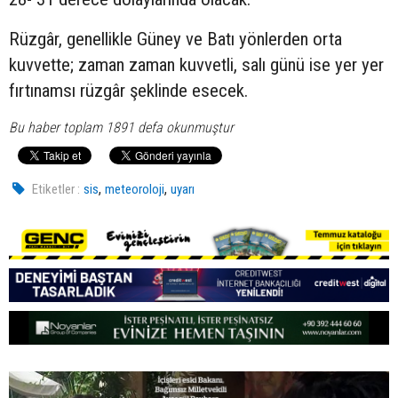
Rüzgâr, genellikle Güney ve Batı yönlerden orta
kuvvette; zaman zaman kuvvetli, salı günü ise yer yer
fırtınamsı rüzgâr şeklinde esecek.
Bu haber toplam 1891 defa okunmuştur
,
,
Etiketler :
sis
meteoroloji
uyarı