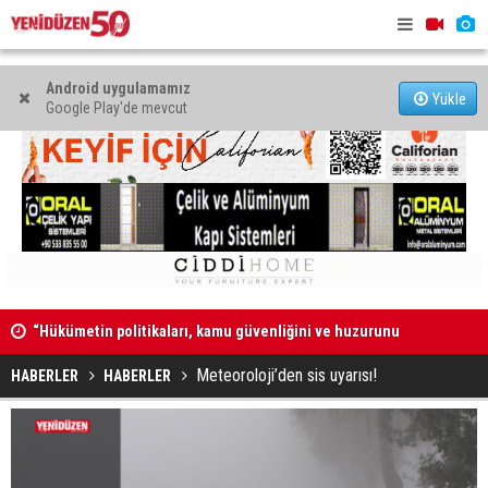
Android uygulamamız
Yükle
Google Play'de mevcut
“Hükümetin politikaları, kamu güvenliğini ve huzurunu
“Güvenlik 
bozdu”
duymuyor,
Meteoroloji’den sis uyarısı!
HABERLER
HABERLER