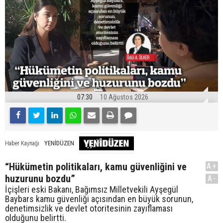
07:30
10 Ağustos 2026
YENİDÜZEN
Haber Kaynağı
“Hükümetin politikaları, kamu güvenliğini ve
A+
huzurunu bozdu”
A-
İçişleri eski Bakanı, Bağımsız Milletvekili Ayşegül
Baybars kamu güvenliği açısından en büyük sorunun,
denetimsizlik ve devlet otoritesinin zayıflaması
olduğunu belirtti.