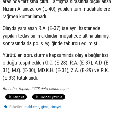
arasında tartışma çıktı. Tartışma sırasında bıçaklanan
Nizam Allanazarov (E-40), yapılan tüm müdahalelere
rağmen kurtarılamadı.
Olayda yaralanan R.A. (E-37) ise aynı hastanede
yapılan tedavisinin ardından müşahede altına alınmış,
sonrasında da polis eşliğinde taburcu edilmişti.
Yürütülen soruşturma kapsamında olayla bağlantısı
olduğu tespit edilen G.Ö. (E-28), R.A. (E-37), A.D. (E-
31), M.Q. (E-30), MD.K.H. (E-31), Z.A. (E-29) ve R.K.
(E-33) tutuklandı.
Bu haber toplam 2728 defa okunmuştur
,
,
Etiketler :
mahkeme
girne
cinayet