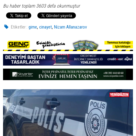
Bu haber toplam 3603 defa okunmuştur
,
,
Etiketler :
girne
cinayet
Nizam Allanazarov