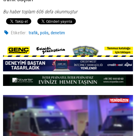
Bu haber toplam 606 defa okunmuştur
,
,
Etiketler :
trafik
polis
denetim