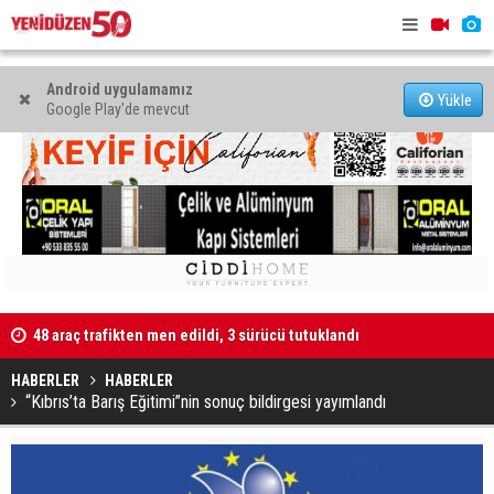
Android uygulamamız
Yükle
Google Play'de mevcut
48 araç trafikten men edildi, 3 sürücü tutuklandı
"Taçoy, CTP
Kaldırıma düşen scooter sürücüsü yaralandı
HABERLER
HABERLER
“Kıbrıs’ta Barış Eğitimi”nin sonuç bildirgesi yayımlandı