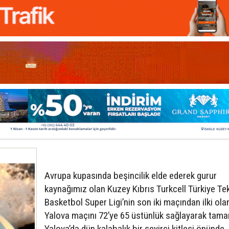
Avrupa kupasında beşincilik elde ederek gurur
kaynağımız olan Kuzey Kıbrıs Turkcell Türkiye Tek
Basketbol Super Ligi’nin son iki maçından ilki ola
Yalova maçını 72’ye 65 üstünlük sağlayarak tama
Yalova’da dün kalabalık bir seyirci kitlesi önünde