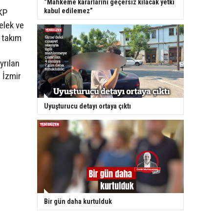
“Mahkeme kararlarını geçersiz kılacak yetki
kabul edilemez”
KP
elek ve
 takım
yrılan
 İzmir
Uyuşturucu detayı ortaya çıktı
Bir gün daha kurtulduk