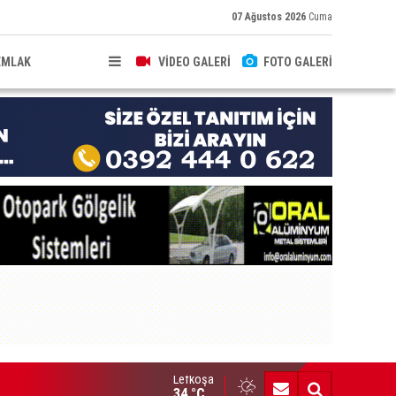
07 Ağustos 2026
Cuma
EMLAK
VİDEO GALERİ
FOTO GALERİ
Lefkoşa
azaya sebebiyet veren sürücü 167 mlgr alkollüydü"
34 °C