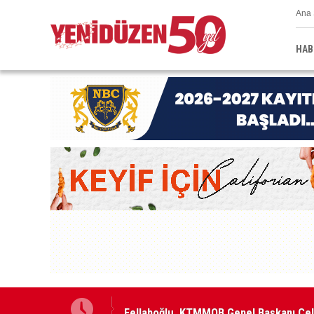
Ana 
HAB
ldi
Fellahoğlu, KTMMOB Genel Başkanı Çelik