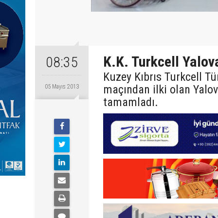
K.K. Turkcell Yalov
08:35
Kuzey Kıbrıs Turkcell Tür
maçından ilki olan Yalo
05 Mayıs 2013
tamamladı.