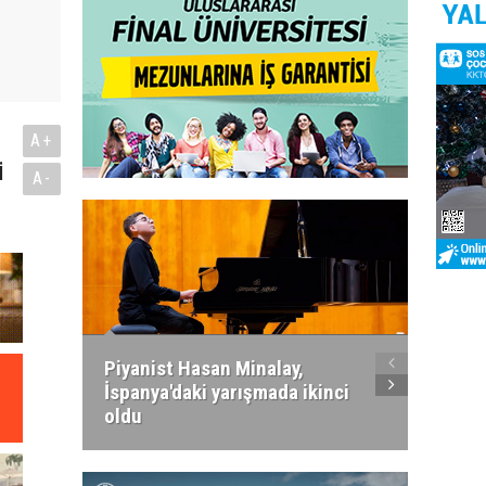
A+
i
A-
Piyanist Hasan Minalay,
Kıbrıs’
İspanya'daki yarışmada ikinci
Paradi
oldu
atacak