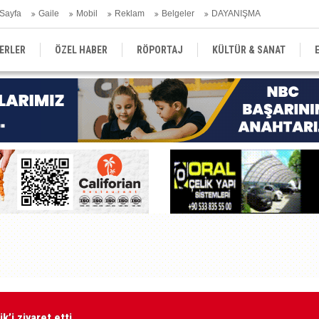
Sayfa
Gaile
Mobil
Reklam
Belgeler
DAYANIŞMA
ERLER
ÖZEL HABER
RÖPORTAJ
KÜLTÜR & SANAT
EĞİTİM
YEREL YÖNETİM
DERGİLER
SEKTÖR
’i ziyaret etti
"K