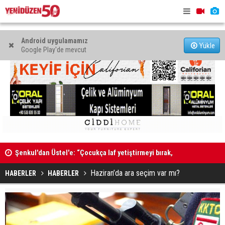
Android uygulamamız
Yükle
Google Play'de mevcut
Şenkul'dan Üstel'e: “Çocukça laf yetiştirmeyi bırak,
"Kıbrıs’ta 
tatilini kesip görevinin başına dön”
Kadın Bedeni Piyasaya Sığmaz
müzakere 
Haziran’da ara seçim var mı?
HABERLER
HABERLER