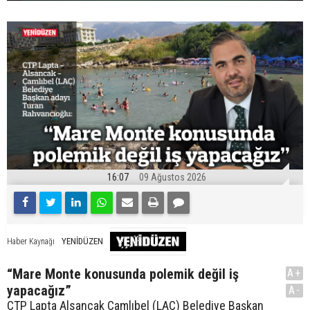
16:07
09 Ağustos 2026
YENİDÜZEN
Haber Kaynağı
“Mare Monte konusunda polemik değil iş
A+
yapacağız”
A-
CTP Lapta Alsancak Çamlıbel (LAÇ) Belediye Başkan