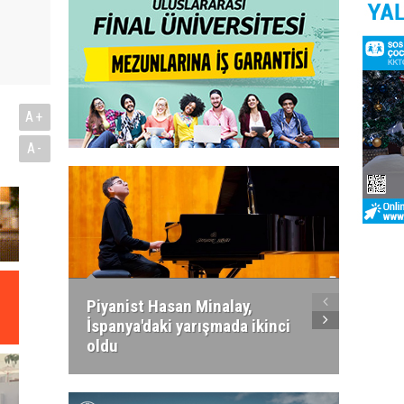
A+
A-
Piyanist Hasan Minalay,
Kıbrıs’
İspanya'daki yarışmada ikinci
Paradi
oldu
atacak