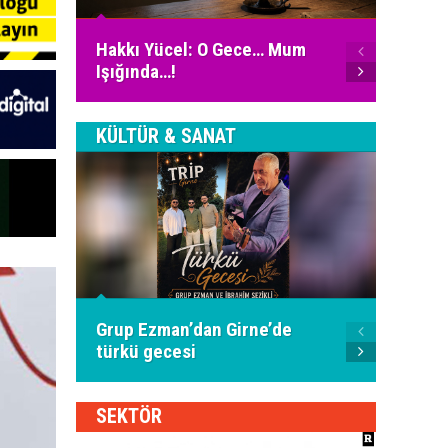
Ali Fu
Hakkı Yücel: O Gece… Mum
İnter
Işığında…!
Bugün
KÜLTÜR & SANAT
Piyani
Grup Ezman’dan Girne’de
İspany
türkü gecesi
oldu
SEKTÖR