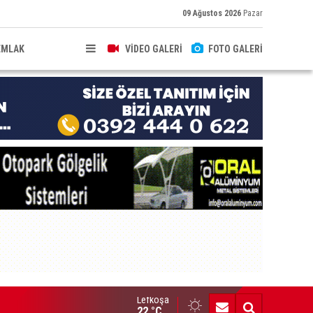
09 Ağustos 2026
Pazar
EMLAK
VİDEO GALERİ
FOTO GALERİ
Lefkoşa
ldırıma düşen scooter sürücüsü yaralandı
22 °C