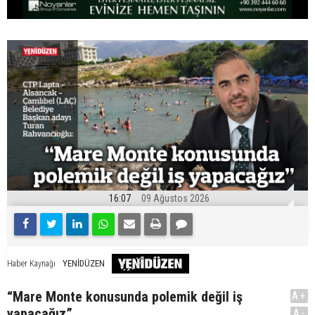
16:07
09 Ağustos 2026
YENİDÜZEN
Haber Kaynağı
“Mare Monte konusunda polemik değil iş
A+
yapacağız”
A-