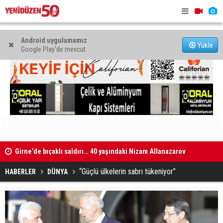
Android uygulamamız
Yükle
Google Play'de mevcut
Girne’de bıçaklı saldırı… 40 yaşındaki Nizam Allanazarov
Münferit de
hayatını kaybetti
“Güçlü ülkelerin sabrı tükeniyor”
HABERLER
DÜNYA