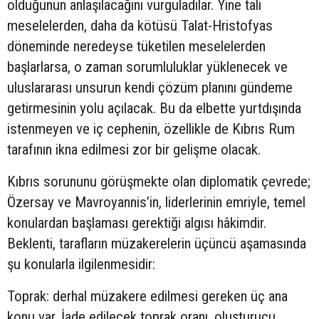
olduğunun anlaşılacağını vurguladılar. Yine tali
meselelerden, daha da kötüsü Talat-Hristofyas
döneminde neredeyse tüketilen meselelerden
başlarlarsa, o zaman sorumluluklar yüklenecek ve
uluslararası unsurun kendi çözüm planını gündeme
getirmesinin yolu açılacak. Bu da elbette yurtdışında
istenmeyen ve iç cephenin, özellikle de Kıbrıs Rum
tarafının ikna edilmesi zor bir gelişme olacak.
Kıbrıs sorununu görüşmekte olan diplomatik çevrede;
Özersay ve Mavroyannis’in, liderlerinin emriyle, temel
konulardan başlaması gerektiği algısı hâkimdir.
Beklenti, tarafların müzakerelerin üçüncü aşamasında
şu konularla ilgilenmesidir:
Toprak: derhal müzakere edilmesi gereken üç ana
konu var. İade edilecek toprak oranı, oluşturucu