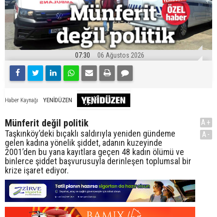
07:30
06 Ağustos 2026
YENİDÜZEN
Haber Kaynağı
Münferit değil politik
A+
Taşkınköy’deki bıçaklı saldırıyla yeniden gündeme
A-
gelen kadına yönelik şiddet, adanın kuzeyinde
2001’den bu yana kayıtlara geçen 48 kadın ölümü ve
binlerce şiddet başvurusuyla derinleşen toplumsal bir
krize işaret ediyor.