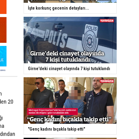
İşte korkunç gecenin detayları...
Girne'deki cinayet olayında 7 kişi tutuklandı
n
den 20
ğı
na
"Genç kadını bıçakla takip etti"
rdından