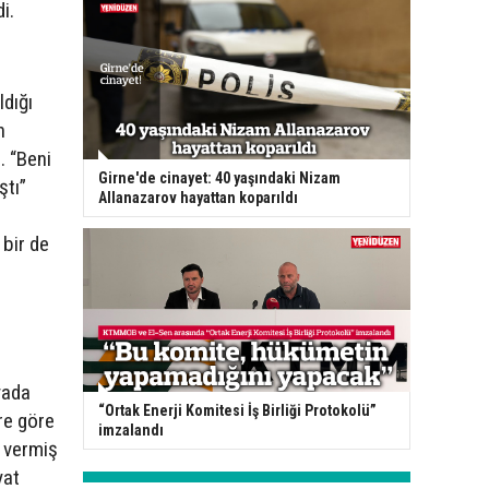
i.
ldığı
n
. “Beni
Girne'de cinayet: 40 yaşındaki Nizam
ştı”
Allanazarov hayattan koparıldı
 bir de
yada
“Ortak Enerji Komitesi İş Birliği Protokolü”
ere göre
imzalandı
 vermiş
yat