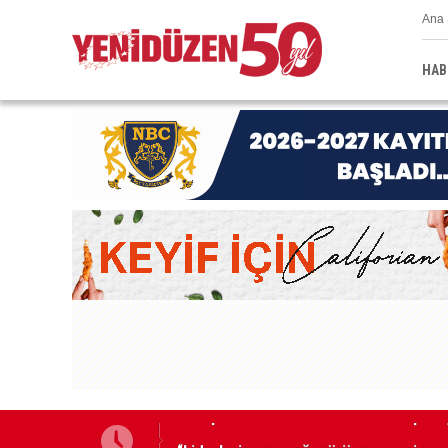
Ana 
HAB
“Liderlerin yapacağı görüşme, yeni ve so