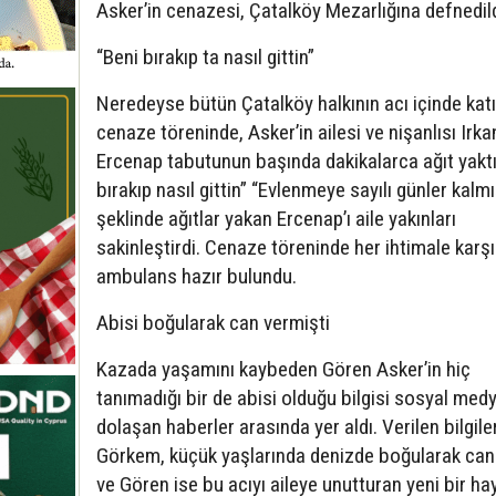
Asker’in cenazesi, Çatalköy Mezarlığına defnedild
“Beni bırakıp ta nasıl gittin”
Neredeyse bütün Çatalköy halkının acı içinde katı
cenaze töreninde, Asker’in ailesi ve nişanlısı Irka
Ercenap tabutunun başında dakikalarca ağıt yaktı
bırakıp nasıl gittin” “Evlenmeye sayılı günler kalmı
şeklinde ağıtlar yakan Ercenap’ı aile yakınları
sakinleştirdi. Cenaze töreninde her ihtimale karşı
ambulans hazır bulundu.
Abisi boğularak can vermişti
Kazada yaşamını kaybeden Gören Asker’in hiç
tanımadığı bir de abisi olduğu bilgisi sosyal med
dolaşan haberler arasında yer aldı. Verilen bilgil
Görkem, küçük yaşlarında denizde boğularak can
ve Gören ise bu acıyı aileye unutturan yeni bir ha