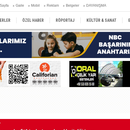
Sayfa
Gaile
Mobil
Reklam
Belgeler
DAYANIŞMA
ERLER
ÖZEL HABER
RÖPORTAJ
KÜLTÜR & SANAT
EĞİTİM
YEREL YÖNETİM
DERGİLER
SEKTÖR
nuç alıcı 5+1 toplantısına hazırlık niteliği taşıyor”
Ak