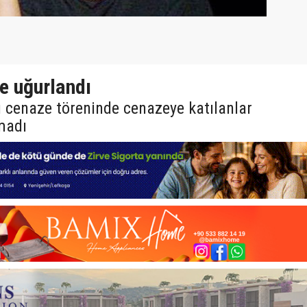
le uğurlandı
ğı cenaze töreninde cenazeye katılanlar
madı