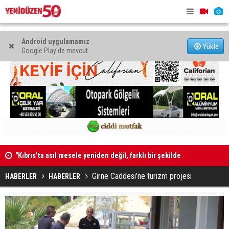
Android uygulamamız
Yükle
Google Play'de mevcut
"Kıbrıs’ta asıl mesele yeniden değil, farklı bir şekilde
Erdinç Günd
müzakere etmek"
Girne Caddesi’ne turizm projesi
HABERLER
HABERLER