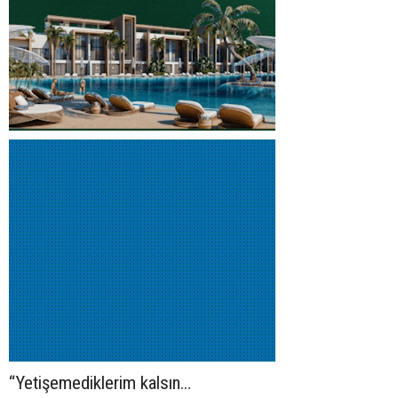
“Yetişemediklerim kalsın…