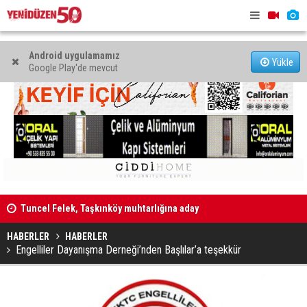
Android uygulamamız
Yükle
Google Play'de mevcut
alı”
Tuncel Felek, Taşkınköy muhtarlığına aday
Televizyon
İhtiyaçları
HABERLER
HABERLER
Engelliler Dayanışma Derneği’nden Başlılar’a teşekkür