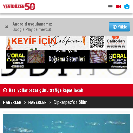
Android uygulamamız
Yükle
Google Play'de mevcut
Esnaf Kefalet Kooperatifi’nden fizyoterapistlere yatırım
“Korkunun 
destek kredisi
yaşamak he
Dipkarpaz'da ölüm
HABERLER
HABERLER