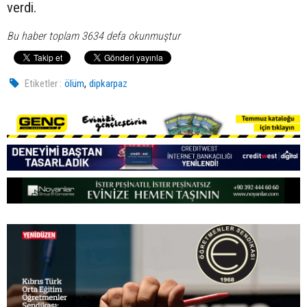
verdi.
Bu haber toplam 3634 defa okunmuştur
,
Etiketler :
ölüm
dipkarpaz