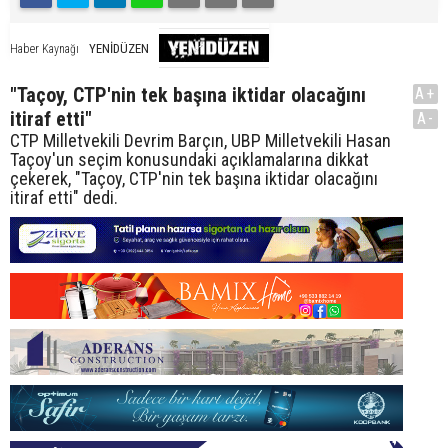
YENİDÜZEN
Haber Kaynağı
"Taçoy, CTP'nin tek başına iktidar olacağını
A+
itiraf etti"
A-
CTP Milletvekili Devrim Barçın, UBP Milletvekili Hasan
Taçoy'un seçim konusundaki açıklamalarına dikkat
çekerek, "Taçoy, CTP'nin tek başına iktidar olacağını
itiraf etti" dedi.