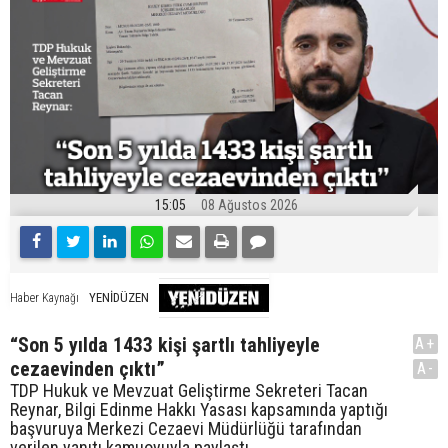
15:05
08 Ağustos 2026
YENİDÜZEN
Haber Kaynağı
“Son 5 yılda 1433 kişi şartlı tahliyeyle
A+
cezaevinden çıktı”
A-
TDP Hukuk ve Mevzuat Geliştirme Sekreteri Tacan
Reynar, Bilgi Edinme Hakkı Yasası kapsamında yaptığı
başvuruya Merkezi Cezaevi Müdürlüğü tarafından
verilen yanıtı kamuoyuyla paylaştı.