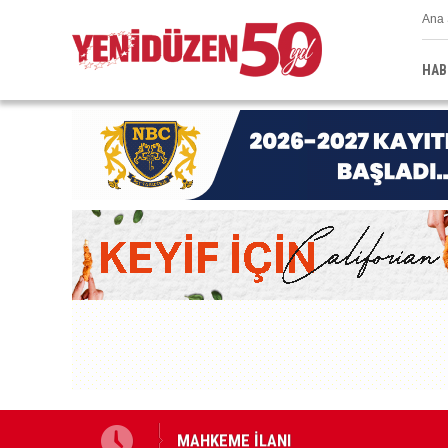
Ana 
HAB
na harekete geçtik
MAHKEME İLANI