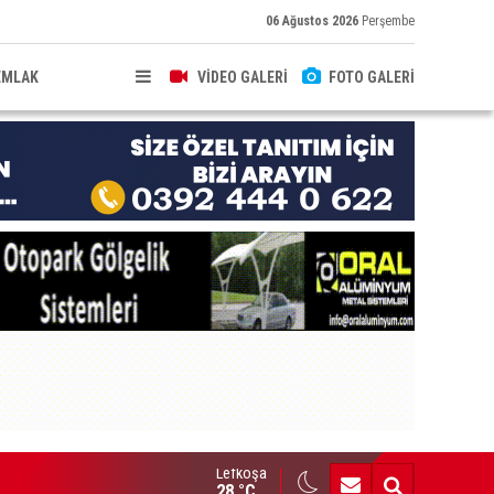
06 Ağustos 2026
Perşembe
EMLAK
VİDEO GALERİ
FOTO GALERİ
Lefkoşa
nç Hekimler Derneği, Türkiye ve Avrupa’da temsilcilik açtı
28 °C