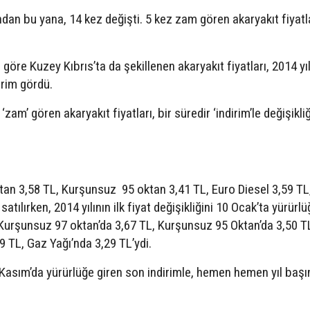
ından bu yana, 14 kez değişti. 5 kez zam gören akaryakıt fiyat
 göre Kuzey Kıbrıs’ta da şekillenen akaryakıt fiyatları, 2014 yı
rim gördü.
zam’ gören akaryakıt fiyatları, bir süredir ‘indirim’le değişikli
an 3,58 TL, Kurşunsuz 95 oktan 3,41 TL, Euro Diesel 3,59 TL
tılırken, 2014 yılının ilk fiyat değişikliğini 10 Ocak’ta yürürlü
, Kurşunsuz 97 oktan’da 3,67 TL, Kurşunsuz 95 Oktan’da 3,50 T
9 TL, Gaz Yağı’nda 3,29 TL’ydi.
 Kasım’da yürürlüğe giren son indirimle, hemen hemen yıl başı