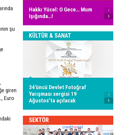
Ali Fu
larında
Hakkı Yücel: O Gece… Mum
İnter
Işığında…!
Bugün
lının şu
KÜLTÜR & SANAT
ğe
"28 A
,
34'üncü Devlet Fotoğraf
Ozankö
ğe giren
Yarışması sergisi 19
Türkü 
L, Euro
Ağustos’ta açılacak
alacak
ndaki
SEKTÖR