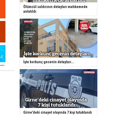
Ölümcül saldırının detayları mahkemede
anlatıldı
İşte korkunç gecenin detayları...
Girne'deki cinayet olayında 7 kişi tutuklandı