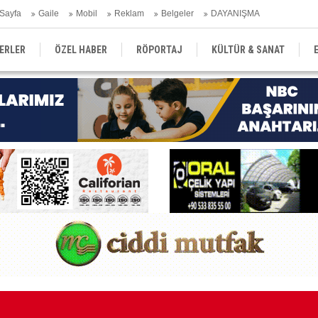
Sayfa
Gaile
Mobil
Reklam
Belgeler
DAYANIŞMA
ERLER
ÖZEL HABER
RÖPORTAJ
KÜLTÜR & SANAT
EĞİTİM
YEREL YÖNETİM
DERGİLER
SEKTÖR
Ge