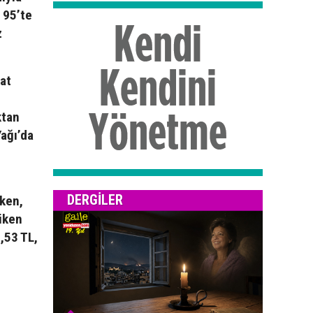
 95’te
z
yat
ktan
Yağı’da
DERGILER
rken,
 iken
,53 TL,