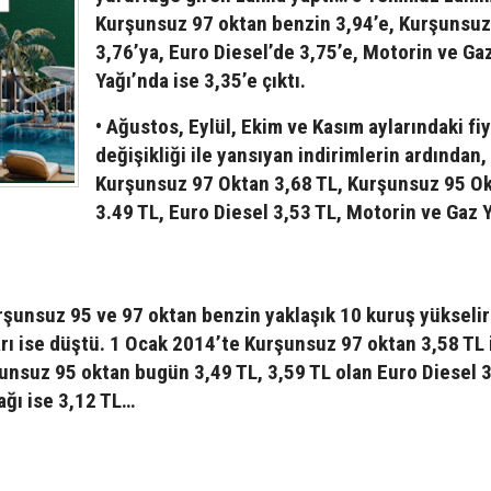
Kurşunsuz 97 oktan benzin 3,94’e, Kurşunsuz
3,76’ya, Euro Diesel’de 3,75’e, Motorin ve Ga
Yağı’nda ise 3,35’e çıktı.
• Ağustos, Eylül, Ekim ve Kasım aylarındaki fi
değişikliği ile yansıyan indirimlerin ardından,
Kurşunsuz 97 Oktan 3,68 TL, Kurşunsuz 95 O
3.49 TL, Euro Diesel 3,53 TL, Motorin ve Gaz 
urşunsuz 95 ve 97 oktan benzin yaklaşık 10 kuruş yükseli
arı ise düştü. 1 Ocak 2014’te Kurşunsuz 97 oktan 3,58 TL
unsuz 95 oktan bugün 3,49 TL, 3,59 TL olan Euro Diesel 3
ağı ise 3,12 TL…