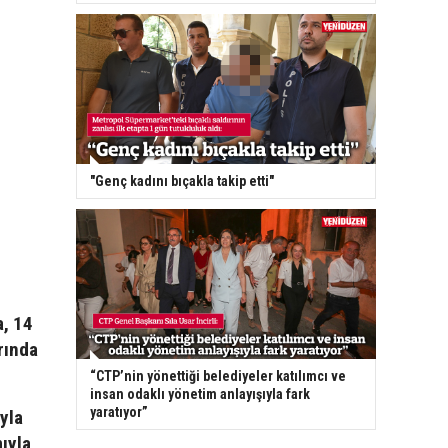
"Genç kadını bıçakla takip etti"
a, 14
rında
“CTP’nin yönettiği belediyeler katılımcı ve
insan odaklı yönetim anlayışıyla fark
yaratıyor”
ıyla
ıyla