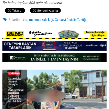
Bu haber toplam 605 defa okunmuştur
,
,
Etiketler :
ctp
mehmet kale kişi
Cezaevi Disiplin Tüzüğü