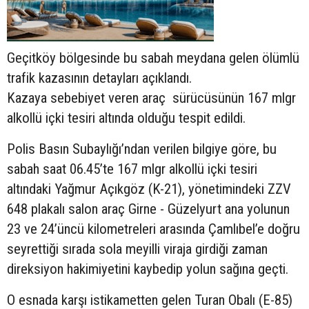
Geçitköy bölgesinde bu sabah meydana gelen ölümlü
trafik kazasının detayları açıklandı.
Kazaya sebebiyet veren araç sürücüsünün
167 mlgr
alkollü içki tesiri altında olduğu tespit edildi.
Polis Basın Subaylığı’ndan verilen bilgiye göre, bu
sabah saat 06.45’te 167 mlgr alkollü içki tesiri
altındaki Yağmur Açıkgöz (K-21), yönetimindeki ZZV
648 plakalı salon araç Girne - Güzelyurt ana yolunun
23 ve 24’üncü kilometreleri arasında Çamlıbel’e doğru
seyrettiği sırada sola meyilli viraja girdiği zaman
direksiyon hakimiyetini kaybedip yolun sağına geçti.
O esnada karşı istikametten gelen Turan Obalı (E-85)