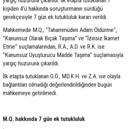
yargıç huzuruna çıkarıldı. İlk etapta tutuklanan 7
kişiden 4’ü hakkında soruşturmanın sürdüğü
gerekçesiyle 7 gün ek tutukluluk kararı verildi.
Mahkemede M.Q., “Tahammüden Adam Öldürme”,
“Kanunsuz Olarak Bıçak Taşıma” ve “İzinsiz İkamet
Etme” suçlamalarından, R.A., A.D. ve R.K. ise
“Kanunsuz Uyuşturucu Madde Taşıma” suçlamasıyla
yargıç huzuruna çıkarıldı.
İlk etapta tutuklanan G.Ö., MD.K.H. ve Z.A. ise olayla
bağlantıları olmadığı değerlendirildiğinden bugün
mahkemeye getirilmedi.
M.Q. hakkında 7 gün ek tutukluluk