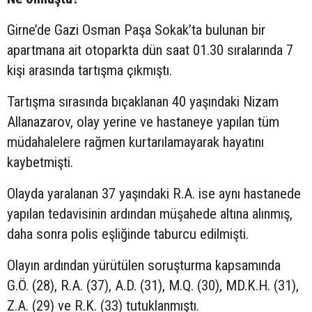
Girne’de Gazi Osman Paşa Sokak’ta bulunan bir
apartmana ait otoparkta dün saat 01.30 sıralarında 7
kişi arasında tartışma çıkmıştı.
Tartışma sırasında bıçaklanan 40 yaşındaki Nizam
Allanazarov, olay yerine ve hastaneye yapılan tüm
müdahalelere rağmen kurtarılamayarak hayatını
kaybetmişti.
Olayda yaralanan 37 yaşındaki R.A. ise aynı hastanede
yapılan tedavisinin ardından müşahede altına alınmış,
daha sonra polis eşliğinde taburcu edilmişti.
Olayın ardından yürütülen soruşturma kapsamında
G.Ö. (28), R.A. (37), A.D. (31), M.Q. (30), MD.K.H. (31),
Z.A. (29) ve R.K. (33) tutuklanmıştı.