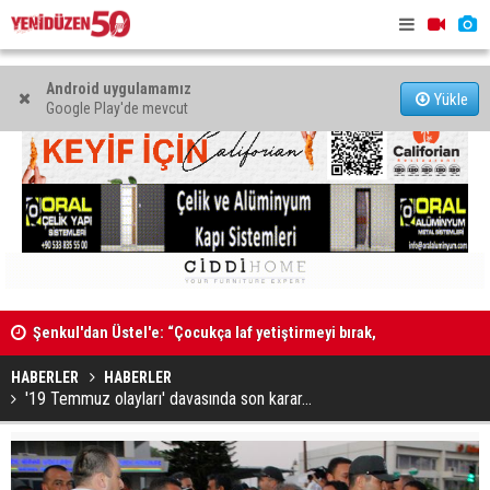
Android uygulamamız
Yükle
Google Play'de mevcut
Şenkul'dan Üstel'e: “Çocukça laf yetiştirmeyi bırak,
tatilini kesip görevinin başına dön”
"Kıbrıs’ta 
Kadın Bedeni Piyasaya Sığmaz
müzakere 
HABERLER
HABERLER
'19 Temmuz olayları' davasında son karar…