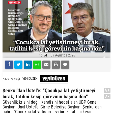
15:54
09 Ağustos 2026
YENİDÜZEN
Haber Kaynağı
Şenkul'dan Üstel'e: “Çocukça laf yetiştirmeyi
A+
bırak, tatilini kesip görevinin başına dön”
A-
Güvenlik krizini değil, kendisini hedef alan UBP Genel
Başkanı Ünal Üstel’e, Girne Belediye Başkanı Şenkul’dan
çağrı: “Çocukça laf yetiştirmeyi bırak, tatilini kesip