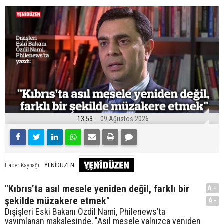
13:53
09 Ağustos 2026
YENİDÜZEN
Haber Kaynağı
"Kıbrıs’ta asıl mesele yeniden değil, farklı bir
A+
şekilde müzakere etmek"
A-
Dışişleri Eski Bakanı Özdil Nami, Philenews’ta
yayımlanan makalesinde, "Asıl mesele yalnızca yeniden