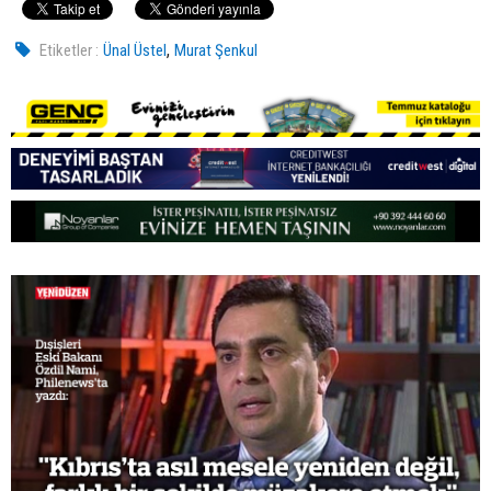
,
Etiketler :
Ünal Üstel
Murat Şenkul