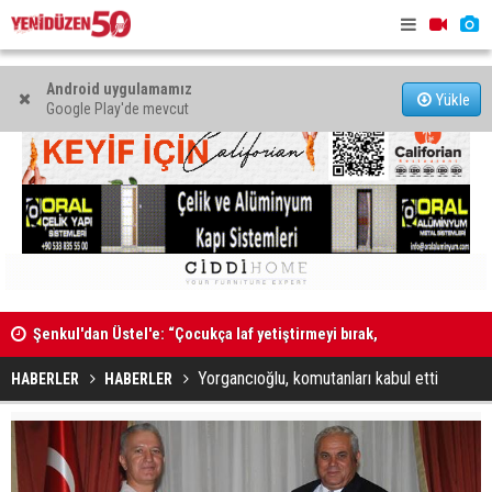
Android uygulamamız
Yükle
Google Play'de mevcut
”
Şenkul'dan Üstel'e: “Çocukça laf yetiştirmeyi bırak,
Kadın Bede
tatilini kesip görevinin başına dön”
Yorgancıoğlu, komutanları kabul etti
HABERLER
HABERLER