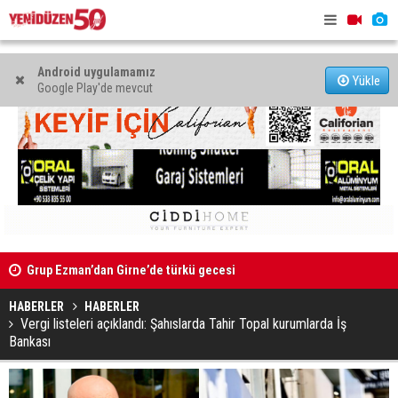
Android uygulamamız
Yükle
Google Play'de mevcut
Kıbrıs’ın güneyinde yıllık enflasyon temmuzda yüzde 2,9
Mahkeme bi
oldu
başlatıldı
HABERLER
HABERLER
Vergi listeleri açıklandı: Şahıslarda Tahir Topal kurumlarda İş
Bankası