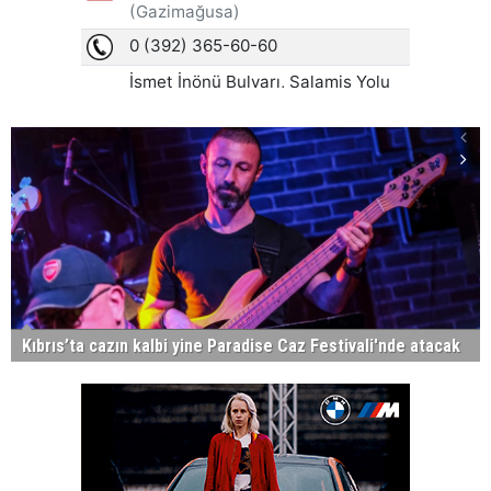
Kıbrıs’ta cazın kalbi yine Paradise Caz Festivali'nde atacak