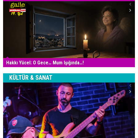
Hakkı Yücel: O Gece… Mum Işığında…!
KÜLTÜR & SANAT