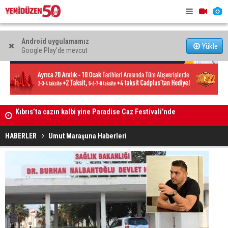
Android uygulamamız
Yükle
Google Play'de mevcut
GÜÇ-SEN: “Silo kazasına benzer bir felaketle karşı
MAHKEME 
karşıya kalınmaması adına harekete geçtik
HABERLER
Umut Maraşuna Haberleri