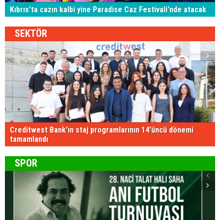
Kıbrıs’ta cazın kalbi yine Paradise Caz Festivali'nde atacak
SEKTÖR
Creditwest Bank'ın staj programlarının 14'üncü dönemi
tamamlandı
SPOR