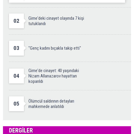
Girne'deki cinayet olayında 7 kişi
02
tutuklandı
03
"Genç kadını bıçakla takip etti"
Girne'de cinayet: 40 yaşındaki
04
Nizam Allanazarov hayattan
koparıldı
Ölümcül saldırının detayları
05
mahkemede anlatıldı
DERGILER