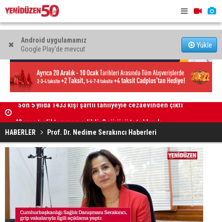
Android uygulamamız
Yükle
Google Play'de mevcut
ıktı”
48 araç trafikten men edildi, 3 sürücü tutuklandı
Kaldırıma 
HABERLER
Prof. Dr. Nedime Serakıncı Haberleri