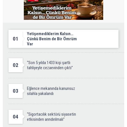
Yetişemediklerim Kalsın…
01
Çünkü Benim de Bir Ömrüm
Var
“Son 5 yılda 1433 kişi şartlı
02
tahliyeyle cezaevinden çıktı”
Eğlence mekanında kanunsuz
03
silahla yakalandı
“Sigortacılık sektörü siyasetin
04
etkisinden arındırılmalı”