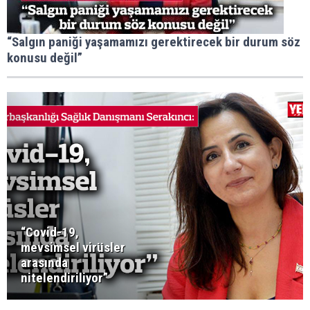
“Salgın paniği yaşamamızı gerektirecek bir durum söz
konusu değil”
“Covid-19,
mevsimsel virüsler
arasında
nitelendiriliyor”