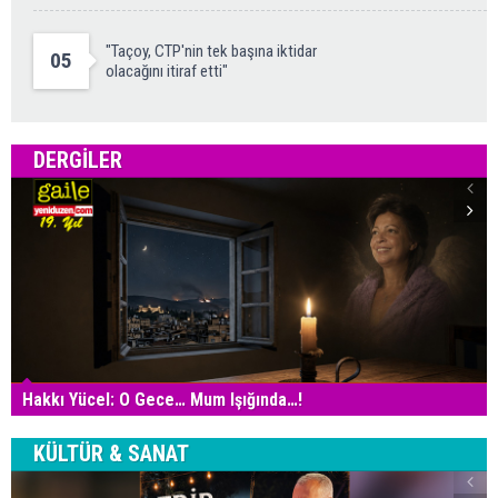
"Taçoy, CTP'nin tek başına iktidar
05
olacağını itiraf etti"
DERGILER
Hakkı Yücel: O Gece… Mum Işığında…!
KÜLTÜR & SANAT