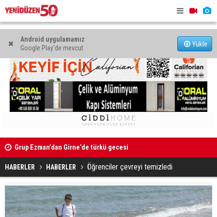
Android uygulamamız
Yükle
Google Play'de mevcut
Grup Ezman’dan Girne’de türkü gecesi
Mahkeme bi
Kıbrıs’ın güneyinde yıllık enflasyon temmuzda yüzde 2,9
başlatıldı
Öğrenciler çevreyi temizledi
HABERLER
HABERLER
oldu