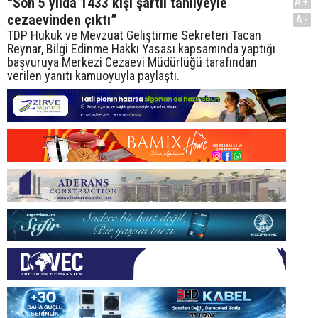
“Son 5 yılda 1433 kişi şartlı tahliyeyle
A+
cezaevinden çıktı”
A-
TDP Hukuk ve Mevzuat Geliştirme Sekreteri Tacan
Reynar, Bilgi Edinme Hakkı Yasası kapsamında yaptığı
başvuruya Merkezi Cezaevi Müdürlüğü tarafından
verilen yanıtı kamuoyuyla paylaştı.