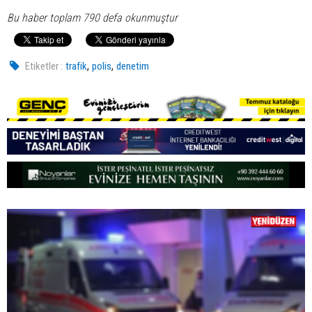
Bu haber toplam 790 defa okunmuştur
,
,
Etiketler :
trafik
polis
denetim