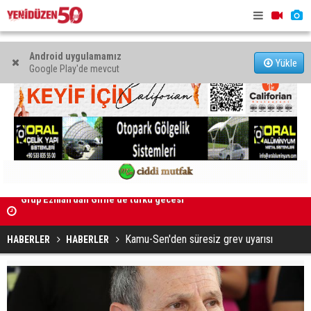
Android uygulamamız
Yükle
Google Play'de mevcut
Kıbrıs’ın güneyinde yıllık enflasyon temmuzda yüzde 2,9
Mahkeme bi
oldu
başlatıldı
Kamu-Sen'den süresiz grev uyarısı
HABERLER
HABERLER