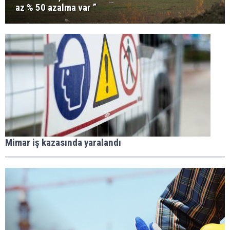
az % 50 azalma var ”
Mimar iş kazasında yaralandı