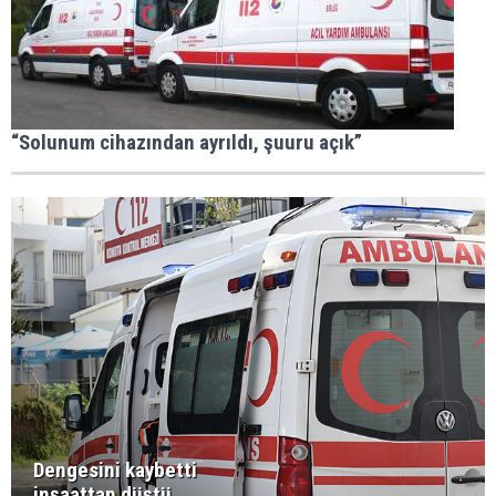
“Solunum cihazından ayrıldı, şuuru açık”
Dengesini kaybetti
inşaattan düştü