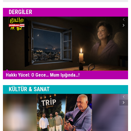
DERGILER
Hakkı Yücel: O Gece… Mum Işığında…!
KÜLTÜR & SANAT