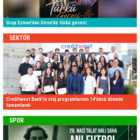
Grup Ezman’dan Girne’de türkü gecesi
SEKTÖR
Creditwest Bank'ın staj programlarının 14'üncü dönemi
tamamlandı
SPOR