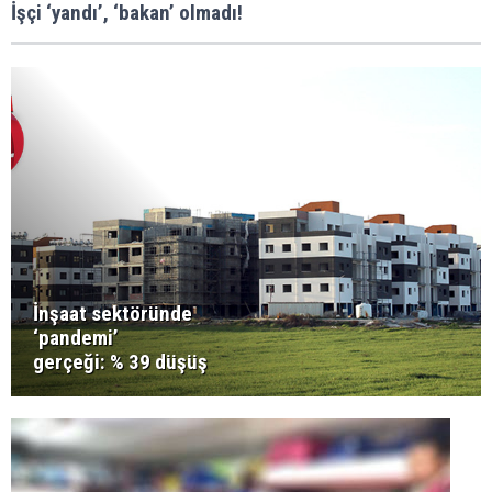
İşçi ‘yandı’, ‘bakan’ olmadı!
İnşaat sektöründe
‘pandemi’
gerçeği: % 39 düşüş