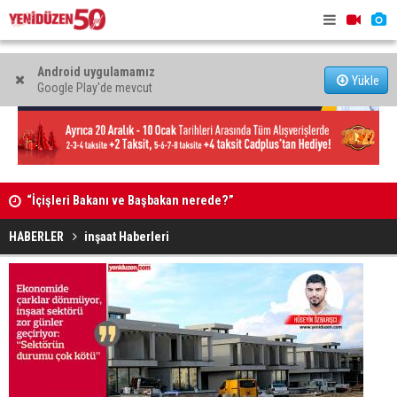
Android uygulamamız
Yükle
Google Play'de mevcut
pter
“İçişleri Bakanı ve Başbakan nerede?”
Kimi kurta
HABERLER
inşaat Haberleri