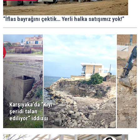
“İflas bayrağını çektik… Yerli halka satışımız yok!”
Karşıyaka’da “Kıyı
şeridi talan
ediliyor” iddiası