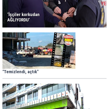
‘İşçiler korkudan
AĞLIYORDU’
"Temizlendi, açtık"