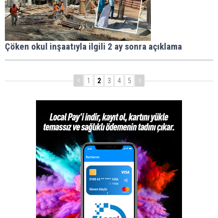
Çöken okul inşaatıyla ilgili 2 ay sonra açıklama
1
2
3
4
5