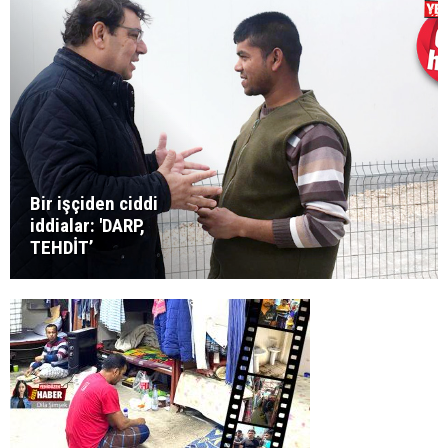
Bir işçiden ciddi
iddialar: 'DARP,
TEHDİT’