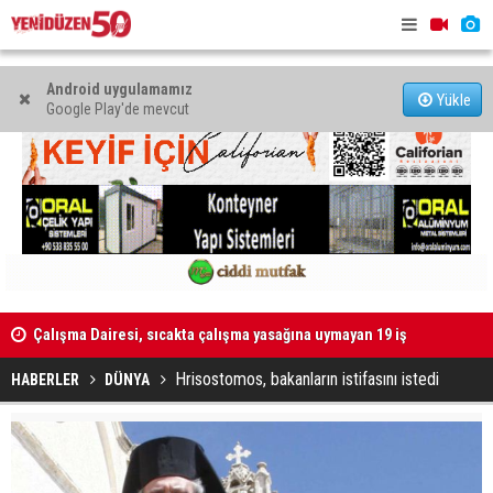
Android uygulamamız
Yükle
Google Play'de mevcut
Çalışma Dairesi, sıcakta çalışma yasağına uymayan 19 iş
Grup Ezman
yerine uyarı verdi
Hrisostomos, bakanların istifasını istedi
HABERLER
DÜNYA