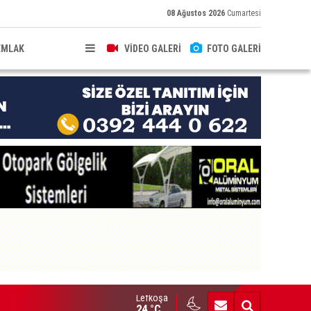
08 Ağustos 2026
Cumartesi
EMLAK
VİDEO GALERİ
FOTO GALERİ
Lefkoşa
brıs’ın güneyinde yıllık enflasyon temmuzda yüzde 2,9 oldu
24 °C