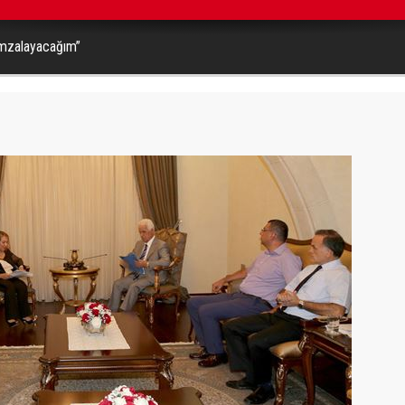
 imzalayacağım”