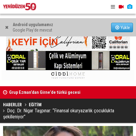
Android uygulamamız
Yükle
Google Play'de mevcut
Grup Ezman’dan Girne’de türkü gecesi
Mahkeme bi
Kıbrıs’ın güneyinde yıllık enflasyon temmuzda yüzde 2,9
başlatıldı
oldu
HABERLER
EĞİTİM
Doç. Dr. Nigar Taşpınar: “Finansal okuryazarlık çocuklukta
şekilleniyor”