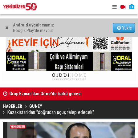
Android uygulamamız
Yükle
Google Play'de mevcut
Kıbrıs’ın güneyinde yıllık enflasyon temmuzda yüzde 2,9
Mahkeme bi
oldu
başlatıldı
HABERLER
GÜNEY
Kazakistan'dan "doğrudan uçuş talep edecek"