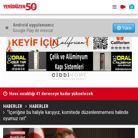
Android uygulamamız
Yükle
Google Play'de mevcut
Hava sıcaklığı 41 dereceye kadar yükselecek
LTB’den Sur
İncirli: “Yaşlıların kaliteli ve erişilebilir bakım hizmeti
HABERLER
HABERLER
alması en temel önceliğimiz”
“İçeriğine bu haliyle karşıyız, komitede düzenlenmemesi halinde
oyumuz ret”