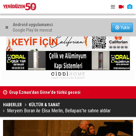
Android uygulamamız
Yükle
Google Play'de mevcut
Grup Ezman’dan Girne’de türkü gecesi
Mahkeme bi
Kıbrıs’ın güneyinde yıllık enflasyon temmuzda yüzde 2,9
başlatıldı
oldu
HABERLER
KÜLTÜR & SANAT
Meryem Boran ile Elisa Merlin, Bellapais’te sahne aldılar