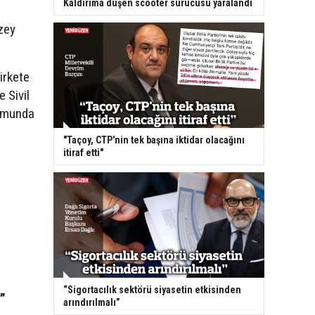
Kaldırıma düşen scooter sürücüsü yaralandı
,
uzey
irkete
e Sivil
rumunda
"Taçoy, CTP'nin tek başına iktidar olacağını
itiraf etti"
“Sigortacılık sektörü siyasetin etkisinden
”
arındırılmalı”