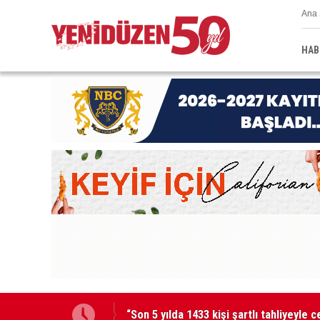
Ana 
HAB
48 araç trafikten men edildi, 3 sürücü 