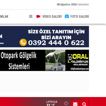
08 Ağustos 2026
Cumartesi
EMLAK
VİDEO GALERİ
FOTO GALERİ
Lefkoşa
ldırıma düşen scooter sürücüsü yaralandı
33 °C