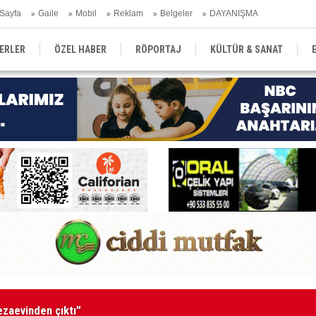
Sayfa
Gaile
Mobil
Reklam
Belgeler
DAYANIŞMA
ERLER
ÖZEL HABER
RÖPORTAJ
KÜLTÜR & SANAT
EĞİTİM
YEREL YÖNETİM
DERGİLER
SEKTÖR
tutuklandı
Ka