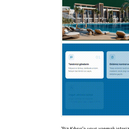
‘Biz Kıbrıs’a uçuş yapmak isteri