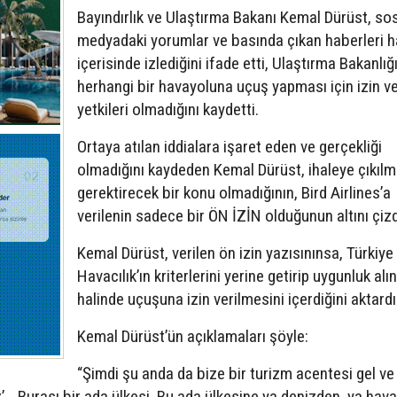
Bayındırlık ve Ulaştırma Bakanı Kemal Dürüst, so
medyadaki yorumlar ve basında çıkan haberleri h
içerisinde izlediğini ifade etti, Ulaştırma Bakanlığ
herhangi bir havayoluna uçuş yapması için izin 
yetkileri olmadığını kaydetti.
Ortaya atılan iddialara işaret eden ve gerçekliği
olmadığını kaydeden Kemal Dürüst, ihaleye çıkılm
gerektirecek bir konu olmadığının, Bird Airlines’a
verilenin sadece bir ÖN İZİN olduğunun altını çizd
Kemal Dürüst, verilen ön izin yazısınınsa, Türkiye 
Havacılık’ın kriterlerini yerine getirip uygunluk al
halinde uçuşuna izin verilmesini içerdiğini aktardı
Kemal Dürüst’ün açıklamaları şöyle:
“Şimdi şu anda da bize bir turizm acentesi gel ve
z’… Burası bir ada ülkesi. Bu ada ülkesine ya denizden, ya hav