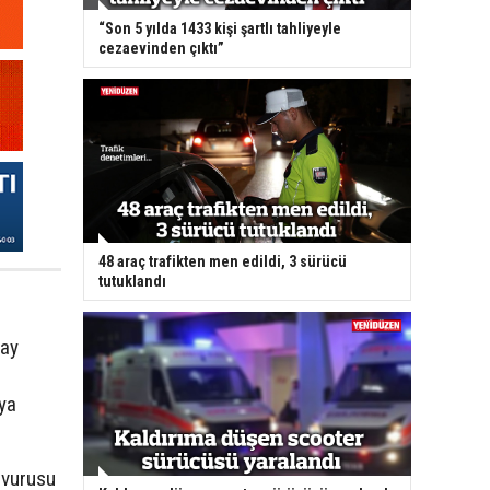
“Son 5 yılda 1433 kişi şartlı tahliyeyle
cezaevinden çıktı”
48 araç trafikten men edildi, 3 sürücü
tutuklandı
 ay
ya
aşvurusu