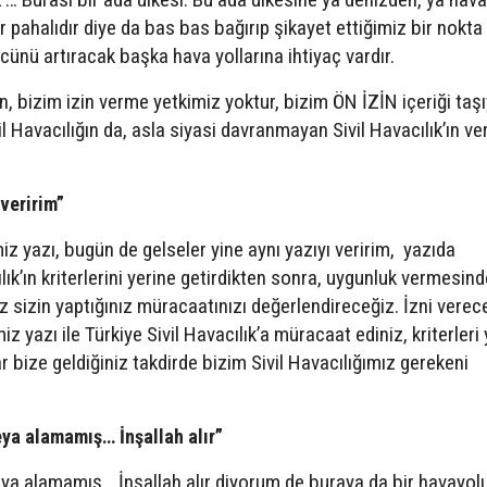
r pahalıdır diye da bas bas bağırıp şikayet ettiğimiz bir nokta 
cünü artıracak başka hava yollarına ihtiyaç vardır.
n, bizim izin verme yetkimiz yoktur, bizim ÖN İZİN içeriği taş
il Havacılığın da, asla siyasi davranmayan Sivil Havacılık’ın ver
 veririm”
miz yazı, bugün de gelseler yine aynı yazıyı veririm, yazıda
lık’ın kriterlerini yerine getirdikten sonra, uygunluk vermesin
iz sizin yaptığınız müracaatınızı değerlendireceğiz. İzni verec
iz yazı ile Türkiye Sivil Havacılık’a müracaat ediniz, kriterleri
ar bize geldiğiniz takdirde bizim Sivil Havacılığımız gerekeni
ya alamamış… İnşallah alır”
ya alamamış… İnşallah alır diyorum de buraya da bir havayol