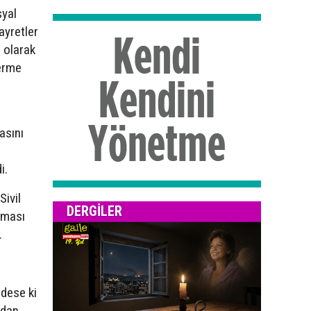
syal
ayretler
ı olarak
verme
asını
i.
Sivil
DERGILER
ınması
.
 dese ki
adan