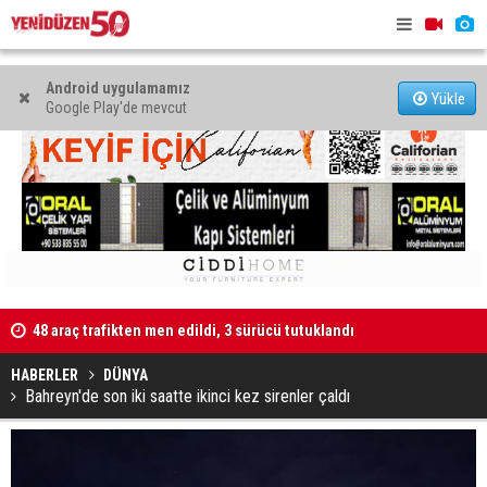
Android uygulamamız
Yükle
Google Play'de mevcut
48 araç trafikten men edildi, 3 sürücü tutuklandı
"Taçoy, CTP
Kaldırıma düşen scooter sürücüsü yaralandı
HABERLER
DÜNYA
Bahreyn'de son iki saatte ikinci kez sirenler çaldı