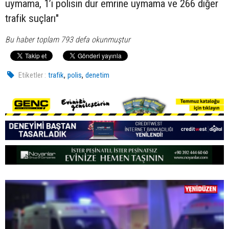
uymama, 1’i polisin dur emrine uymama ve 266 diğer
trafik suçları"
Bu haber toplam 793 defa okunmuştur
,
,
Etiketler :
trafik
polis
denetim