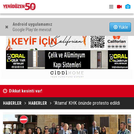
Android uygulamamız
Yükle
Google Play'de mevcut
tlar
Dikkat kesinti var!
Girne’de bı
hayatını ka
'Atama' KHK önünde protesto edildi
HABERLER
HABERLER