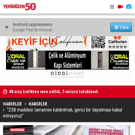
Android uygulamamız
Yükle
Google Play'de mevcut
48 araç trafikten men edildi, 3 sürücü tutuklandı
"Taçoy, CTP
Kaldırıma düşen scooter sürücüsü yaralandı
HABERLER
HABERLER
“23B maddesi tamamen kaldırılmalı, gerici bir dayatmayı kabul
etmiyoruz”