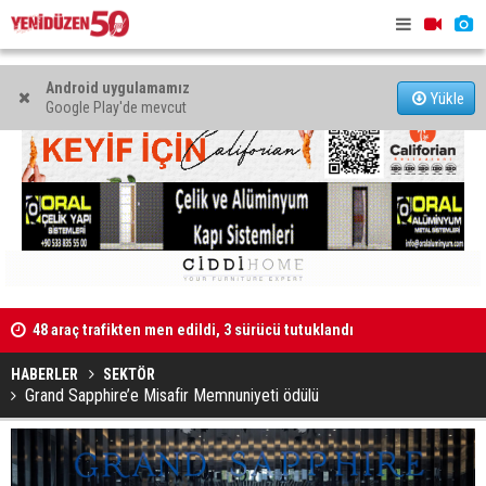
Android uygulamamız
Yükle
Google Play'de mevcut
48 araç trafikten men edildi, 3 sürücü tutuklandı
"Taçoy, CTP
Kaldırıma düşen scooter sürücüsü yaralandı
HABERLER
SEKTÖR
Grand Sapphire’e Misafir Memnuniyeti ödülü