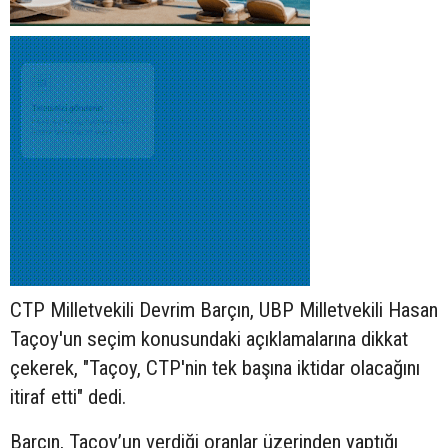
CTP Milletvekili Devrim Barçın, UBP Milletvekili Hasan
Taçoy'un seçim konusundaki açıklamalarına dikkat
çekerek, "Taçoy, CTP'nin tek başına iktidar olacağını
itiraf etti" dedi.
Barçın, Taçoy’un verdiği oranlar üzerinden yaptığı