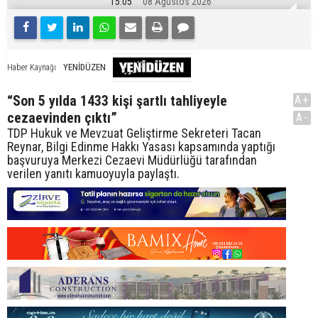
15:05
08 Ağustos 2026
YENİDÜZEN
Haber Kaynağı
“Son 5 yılda 1433 kişi şartlı tahliyeyle
A+
cezaevinden çıktı”
A-
TDP Hukuk ve Mevzuat Geliştirme Sekreteri Tacan
Reynar, Bilgi Edinme Hakkı Yasası kapsamında yaptığı
başvuruya Merkezi Cezaevi Müdürlüğü tarafından
verilen yanıtı kamuoyuyla paylaştı.