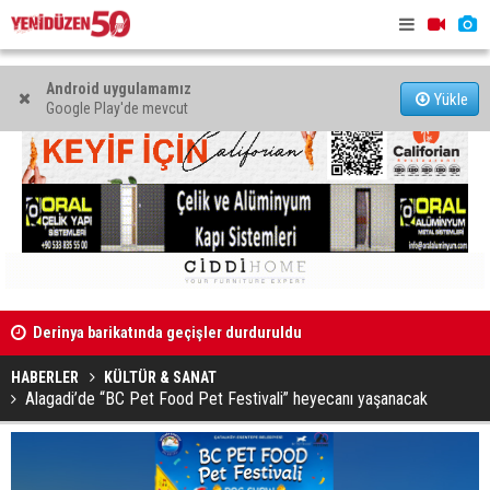
Android uygulamamız
Yükle
Google Play'de mevcut
Derinya barikatında geçişler durduruldu
“Lefkara Na
değer olam
HABERLER
KÜLTÜR & SANAT
Alagadi’de “BC Pet Food Pet Festivali” heyecanı yaşanacak