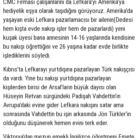
CMC Firması çalışanlarını da Lefkara’yı Amerika’ya
hediyelik eşya olarak taşıdığını görüyoruz. Amerika’da
yaşayan eski Lefkara pazarlamacısı bir ailenin(Dedesi
hem kışta evde nakışı işler hem de pazarlardı) yeni
kuşak üyesi bana annesinin 14-16 yaşlarında kendisine
bu nakışı öğrettiğini ve 26 yaşına kadar evde birlikte
işlediklerini söyledi.
Kıbrıs’ta Lefkarayı yurtdışına pazarlayan Türk nakışçısı
da vardı. Yine bu nakışı yurtdışına pazarlayan
kişilerden birisi de Arsal’ların büyük dayısı olan
Hüseyin Retvan sürgündeki Padişah Vahdettin’in
Avrupa’daki evine gider Lefkara nakışını satar ama
sonrasında Vahdettin bu işin arkasında Jön Türkler’in
olduğunu düşünerek hemen evini terk eder.
Viktorya’dan mezun emekli İngilizce öğretmeni Emete