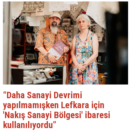
“Daha Sanayi Devrimi
yapılmamışken Lefkara için
'Nakış Sanayi Bölgesi' ibaresi
kullanılıyordu”