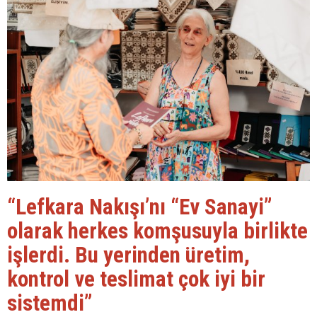
“Lefkara Nakışı’nı “Ev Sanayi”
olarak herkes komşusuyla birlikte
işlerdi. Bu yerinden üretim,
kontrol ve teslimat çok iyi bir
sistemdi”