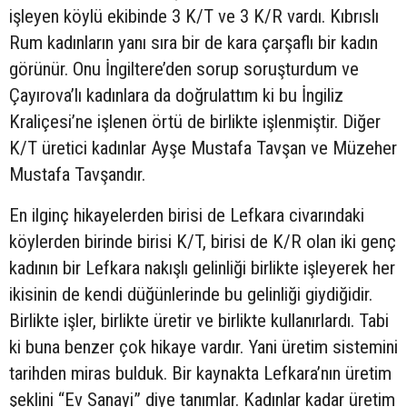
işleyen köylü ekibinde 3 K/T ve 3 K/R vardı. Kıbrıslı
Rum kadınların yanı sıra bir de kara çarşaflı bir kadın
görünür. Onu İngiltere’den sorup soruşturdum ve
Çayırova’lı kadınlara da doğrulattım ki bu İngiliz
Kraliçesi’ne işlenen örtü de birlikte işlenmiştir. Diğer
K/T üretici kadınlar Ayşe Mustafa Tavşan ve Müzeher
Mustafa Tavşandır.
En ilginç hikayelerden birisi de Lefkara civarındaki
köylerden birinde birisi K/T, birisi de K/R olan iki genç
kadının bir Lefkara nakışlı gelinliği birlikte işleyerek her
ikisinin de kendi düğünlerinde bu gelinliği giydiğidir.
Birlikte işler, birlikte üretir ve birlikte kullanırlardı. Tabi
ki buna benzer çok hikaye vardır. Yani üretim sistemini
tarihden miras bulduk. Bir kaynakta Lefkara’nın üretim
şeklini “Ev Sanayi” diye tanımlar. Kadınlar kadar üretim