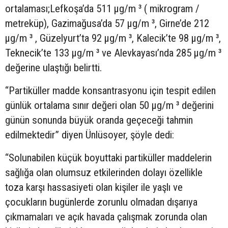
ortalaması;Lefkoşa’da 511 µg/m ³ ( mikrogram /
metreküp), Gazimağusa’da 57 µg/m ³, Girne’de 212
µg/m ³ , Güzelyurt’ta 92 µg/m ³, Kalecik’te 98 µg/m ³,
Teknecik’te 133 µg/m ³ ve Alevkayası’nda 285 µg/m ³
değerine ulaştığı belirtti.
“Partiküller madde konsantrasyonu için tespit edilen
günlük ortalama sınır değeri olan 50 µg/m ³ değerini
günün sonunda büyük oranda geçeceği tahmin
edilmektedir” diyen Ünlüsoyer, şöyle dedi:
“Solunabilen küçük boyuttaki partiküller maddelerin
sağlığa olan olumsuz etkilerinden dolayı özellikle
toza karşı hassasiyeti olan kişiler ile yaşlı ve
çocukların bugünlerde zorunlu olmadan dışarıya
çıkmamaları ve açık havada çalışmak zorunda olan