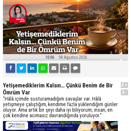
10:06
08 Ağustos 2026
Yetişemediklerim Kalsın… Çünkü Benim de Bir
A+
Ömrüm Var
A-
"Hâlâ içimde susturamadığım savaşlar var. Hâlâ
yetişmeye çalıştığım, kendime fazla yüklendiğim günler
oluyor. Ama artık bir şeyi daha iyi biliyorum; insan, en
çok kendine acımasız davrandığında yoruluyor."