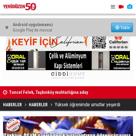
Android uygulamamız
Yükle
Google Play'de mevcut
Tuncel Felek, Taşkınköy muhtarlığına aday
Erhürman A
Televizyon Seçiminde Yeni Teknolojiler ve Kullanıcı
Yüksek öğrenimde umutlar yeşerdi
HABERLER
HABERLER
İhtiyaçları Öne Çıkıyor