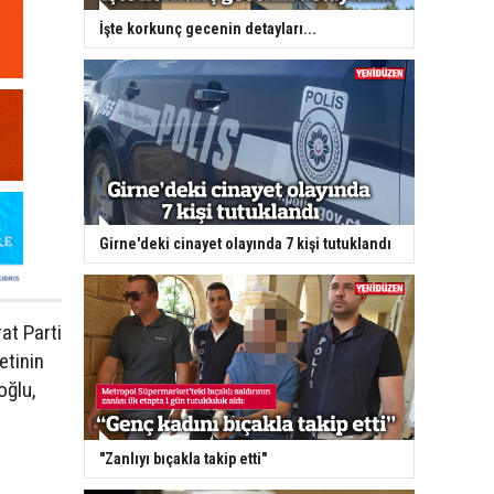
İşte korkunç gecenin detayları...
Girne'deki cinayet olayında 7 kişi tutuklandı
at Parti
etinin
oğlu,
"Zanlıyı bıçakla takip etti"