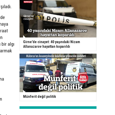
ıladı.
vde
pmaya
craat
an
Girne'de cinayet: 40 yaşındaki Nizam
bir algı
Allanazarov hayattan koparıldı
ıkarmak
ına
Münferit değil politik
im