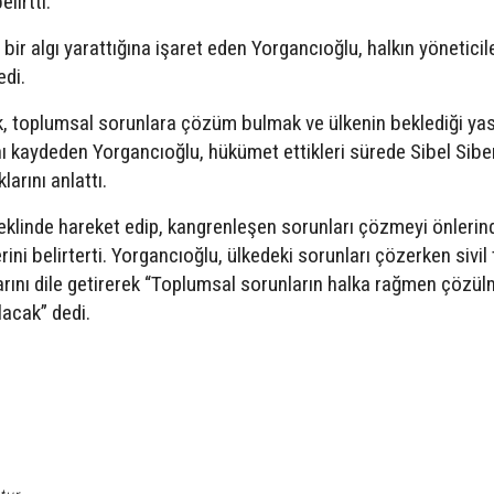
lirtti.
bir algı yarattığına işaret eden Yorgancıoğlu, halkın yöneticil
edi.
ak, toplumsal sorunlara çözüm bulmak ve ülkenin beklediği yas
ı kaydeden Yorgancıoğlu, hükümet ettikleri sürede Sibel Siber
arını anlattı.
eklinde hareket edip, kangrenleşen sorunları çözmeyi önlerin
ini belirterti. Yorgancıoğlu, ülkedeki sorunları çözerken sivi
arını dile getirerek “Toplumsal sorunların halka rağmen çözül
lacak” dedi.