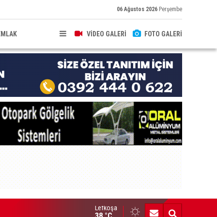
06 Ağustos 2026
Perşembe
EMLAK
VİDEO GALERİ
FOTO GALERİ
Lefkoşa
üvenlik, geçici önlemlerle değil, doğru planlama ve güçlü denetim
38 °C