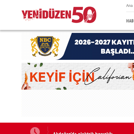
Ana 
HAB
teliği taşıyor”
Akdoğan’da elektrik hırsızlığı