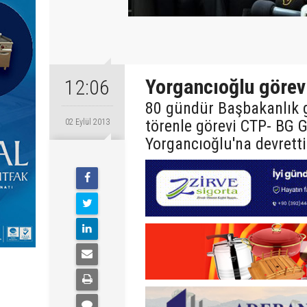
Yorgancıoğlu görevi
12:06
80 gündür Başbakanlık g
törenle görevi CTP- BG G
02 Eylül 2013
Yorgancıoğlu'na devretti