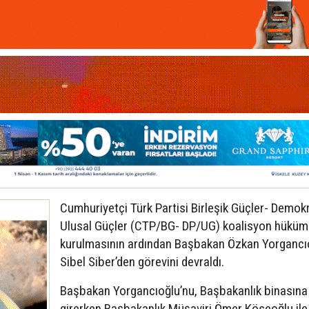
Cumhuriyetçi Türk Partisi Birleşik Güçler- Demokr
Ulusal Güçler (CTP/BG- DP/UG) koalisyon hüküm
kurulmasının ardından Başbakan Özkan Yorgancı
Sibel Siber’den görevini devraldı.
Başbakan Yorgancıoğlu’nu, Başbakanlık binasına
girerken Başbakanlık Müşaviri Ömer Köseoğlu ile