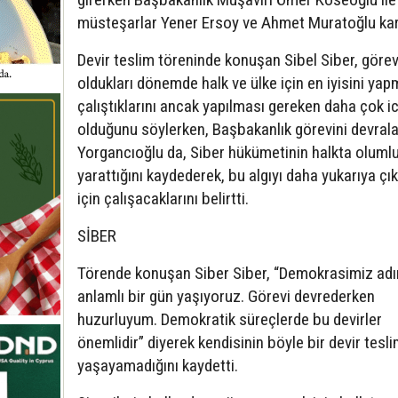
müsteşarlar Yener Ersoy ve Ahmet Muratoğlu karş
Devir teslim töreninde konuşan Sibel Siber, göre
oldukları dönemde halk ve ülke için en iyisini ya
çalıştıklarını ancak yapılması gereken daha çok i
olduğunu söylerken, Başbakanlık görevini devral
Yorgancıoğlu da, Siber hükümetinin halkta olumlu 
yarattığını kaydederek, bu algıyı daha yukarıya ç
için çalışacaklarını belirtti.
SİBER
Törende konuşan Siber Siber, “Demokrasimiz ad
anlamlı bir gün yaşıyoruz. Görevi devrederken
huzurluyum. Demokratik süreçlerde bu devirler
önemlidir” diyerek kendisinin böyle bir devir tesl
yaşayamadığını kaydetti.