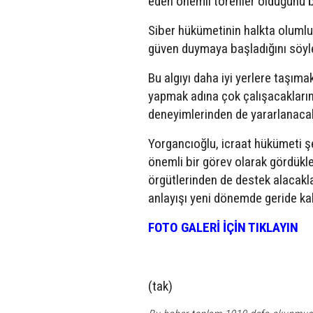
eden önemli törenler olduğunu be
Siber hükümetinin halkta olumlu 
güven duymaya başladığını söyl
Bu algıyı daha iyi yerlere taşım
yapmak adına çok çalışacakların
deneyimlerinden de yararlanacakl
Yorgancıoğlu, icraat hükümeti ş
önemli bir görev olarak gördükler
örgütlerinden de destek alacakl
anlayışı yeni dönemde geride ka
FOTO GALERİ İÇİN TIKLAYIN
(tak)