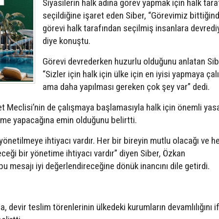
Siyasilerin halk adına görev yapmak için halk tar
seçildiğine işaret eden Siber, “Görevimiz bittiğin
görevi halk tarafından seçilmiş insanlara devredi
diye konuştu.
Görevi devrederken huzurlu olduğunu anlatan Sib
“Sizler için halk için ülke için en iyisi yapmaya çal
ama daha yapılması gereken çok şey var” dedi.
t Meclisi’nin de çalışmaya başlamasıyla halk için önemli yas
tme yapacağına emin olduğunu belirtti.
yönetilmeye ihtiyacı vardır. Her bir bireyin mutlu olacağı ve he
eği bir yönetime ihtiyacı vardır” diyen Siber, Özkan
u mesajı iyi değerlendireceğine dönük inancını dile getirdi.
devir teslim törenlerinin ülkedeki kurumların devamlılığını i