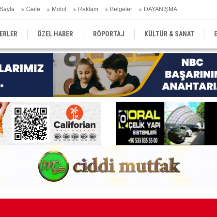
Sayfa
Gaile
Mobil
Reklam
Belgeler
DAYANIŞMA
ERLER
ÖZEL HABER
RÖPORTAJ
KÜLTÜR & SANAT
EĞİTİM
YEREL YÖNETİM
DERGİLER
SEKTÖR
"G