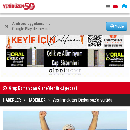
Android uygulamamız
Yükle
Google Play'de mevcut
Grup Ezman’dan Girne’de türkü gecesi
Mahkeme bi
Kıbrıs’ın güneyinde yıllık enflasyon temmuzda yüzde 2,9
başlatıldı
Yeşilırmak’tan Dipkarpaz’a yürüdü
oldu
HABERLER
HABERLER