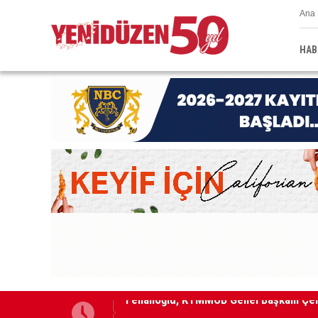
Ana 
HAB
"Kazaya sebebiyet veren sürücü 167 ml