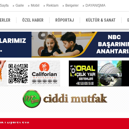
Sayfa
Gaile
Mobil
Reklam
Belgeler
DAYANIŞMA
ERLER
ÖZEL HABER
RÖPORTAJ
KÜLTÜR & SANAT
EĞİTİM
YEREL YÖNETİM
DERGİLER
SEKTÖR
gr alkollüydü"
“M