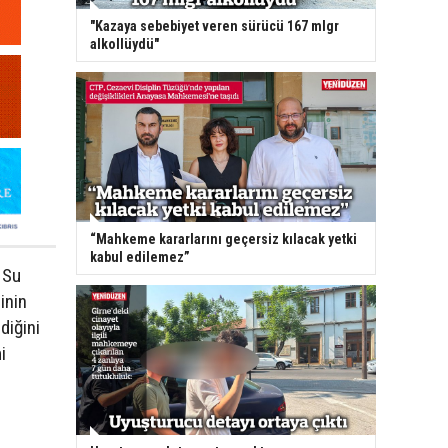
"Kazaya sebebiyet veren sürücü 167 mlgr
alkollüydü"
“Mahkeme kararlarını geçersiz kılacak yetki
kabul edilemez”
 Su
inin
diğini
i