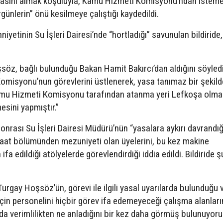
ızasını almak koşuluyla, Kamu Hizmeti Komisyonu’ndan isteme
günlerin” önü kesilmeye çalıştığı kaydedildi.
hniyetinin Su İşleri Dairesi’nde “hortladığı” savunulan bildiride
öz, bağlı bulunduğu Bakan Hamit Bakırcı’dan aldığını söyledi
misyonu’nun görevlerini üstlenerek, yasa tanımaz bir şekild
mu Hizmeti Komisyonu tarafından atanma yeri Lefkoşa olma
sini yapmıştır.”
 sonrası Su İşleri Dairesi Müdürü’nün “yasalara aykırı davrandığ
şaat bölümünden mezuniyeti olan üyelerini, bu kez makine
fa edildiği atölyelerde görevlendirdiği iddia edildi. Bildiride ş
urgay Hoşsöz’ün, görevi ile ilgili yasal uyarılarda bulunduğu v
 için personelini hiçbir görev ifa edemeyeceği çalışma alanlar
 verimlilikten ne anladığını bir kez daha görmüş bulunuyoru