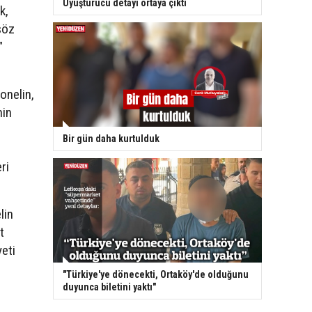
Uyuşturucu detayı ortaya çıktı
k,
söz
”
sonelin,
nin
Bir gün daha kurtulduk
ri
lin
t
eti
"Türkiye'ye dönecekti, Ortaköy'de olduğunu
duyunca biletini yaktı"