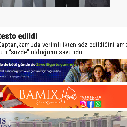
testo edildi
ptan,kamuda verimlilikten söz edildiğini ama
un “sözde” olduğunu savundu.