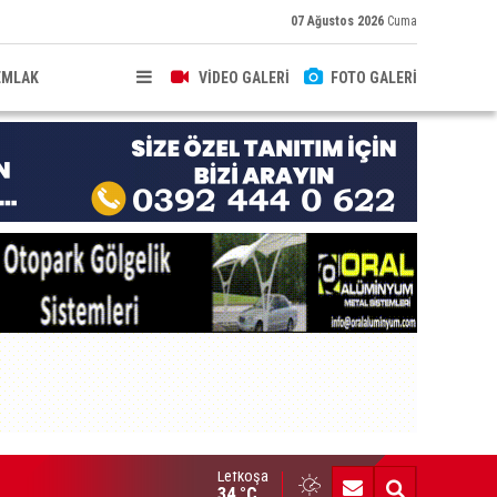
07 Ağustos 2026
Cuma
EMLAK
VİDEO GALERİ
FOTO GALERİ
Lefkoşa
ahkeme kararlarını geçersiz kılacak yetki kabul edilemez”
34 °C