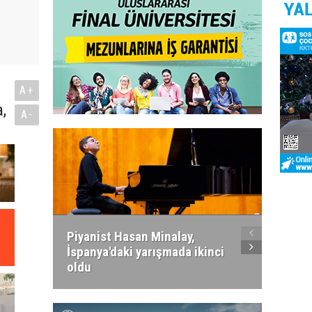
A+
,
A-
Piyanist Hasan Minalay,
Kıbrıs’
İspanya'daki yarışmada ikinci
Paradi
oldu
atacak