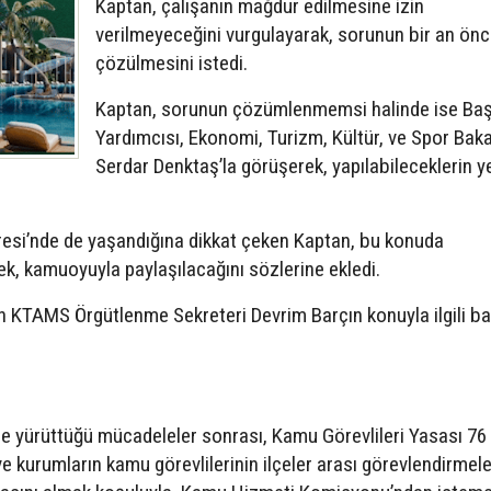
Kaptan, çalışanın mağdur edilmesine izin
verilmeyeceğini vurgulayarak, sorunun bir an ön
çözülmesini istedi.
Kaptan, sorunun çözümlenmemsi halinde ise Ba
Yardımcısı, Ekonomi, Turizm, Kültür, ve Spor Bak
Serdar Denktaş’la görüşerek, yapılabileceklerin y
resi’nde de yaşandığına dikkat çeken Kaptan, bu konuda
rek, kamuoyuyla paylaşılacağını sözlerine ekledi.
 KTAMS Örgütlenme Sekreteri Devrim Barçın konuyla ilgili ba
üre yürüttüğü mücadeleler sonrası, Kamu Görevlileri Yasası 76
ve kurumların kamu görevlilerinin ilçeler arası görevlendirmel