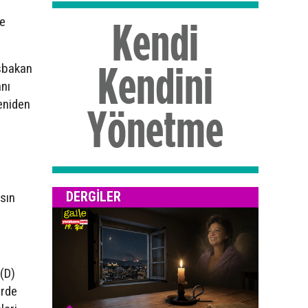
ce
şbakan
anı
eniden
DERGILER
sın
 (D)
erde