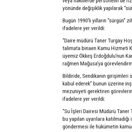
veya nakillerde personelin de r
yönünde değişiklik yapılarak “sür
Bugün 1990’lı yılların “sürgün” zi
ifadelere yer verildi:
“Daire müdürü Taner Turgay Hoşs
talimata binaen Kamu Hizmeti Ko
üyemiz Ökkeş Erdoğdulu’nun Ka
rağmen Mağusa’ya görevlendirme
Bildiride, Sendikanın girişimleri
kabul ederek” bunun üzerine in
mezuniyeti gerektiren görevlerin i
ifadelere yer verildi:
“Su İşleri Dairesi Müdürü Taner T
bu yapılan uyarılara katılmadığı
göndermesi ile hükümetin kamuda